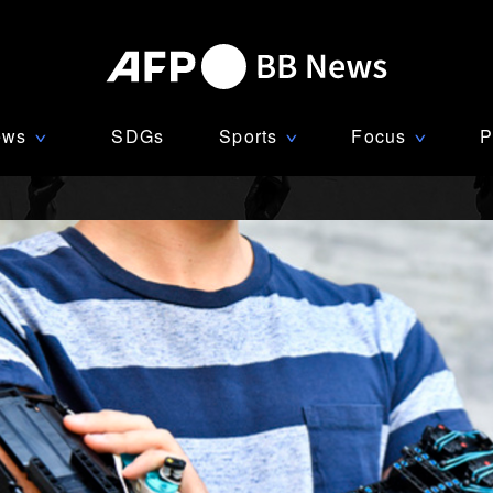
ews
SDGs
Sports
Focus
P
∨
∨
∨