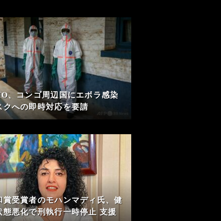
HO、コンゴ周辺国にエボラ感染
スクへの即時対応を要請
和賞受賞者のモハンマディ氏、健
状態悪化で刑執行一時停止 支援