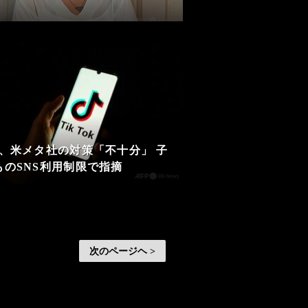
U、米メタ社の対策「不十分」 子
ものSNS利用制限で指摘
次のページヘ >