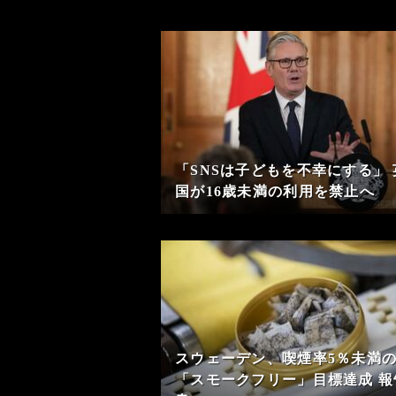
「SNSは子どもを不幸にする」 
国が16歳未満の利用を禁止へ
スウェーデン、喫煙率5％未満
「スモークフリー」目標達成 報