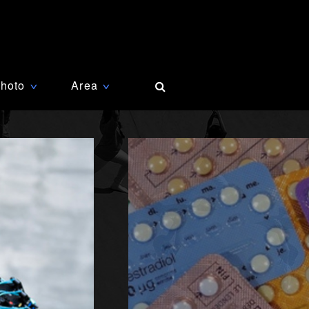
hoto
Area
∨
∨