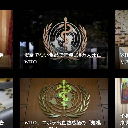
英
安全でない食品で毎年150万人死亡
W
WHO
リ
の
平
告
WHO、エボラ出血熱感染の「規模
康