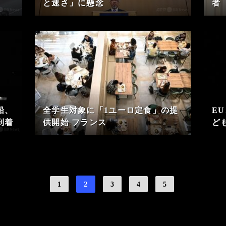
と速さ」に懸念
者
船、
全学生対象に「1ユーロ定食」の提
E
到着
供開始 フランス
ど
1
2
3
4
5