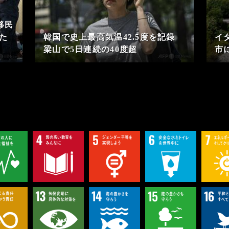
移民
隔た
韓国で史上最高気温42.5度を記録
イ
梁山で5日連続の40度超
市