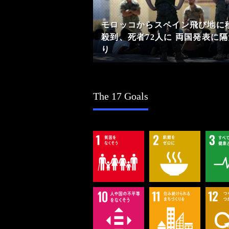
モロッコからスペイン飛び地に
殺到、死者72人に 両国発表に
り
The 17 Goals