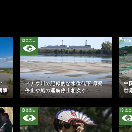
ア
ドナウ川で記録的な水位低下 原発
中
襲撃
停止や船の運航停止相次ぐ
世