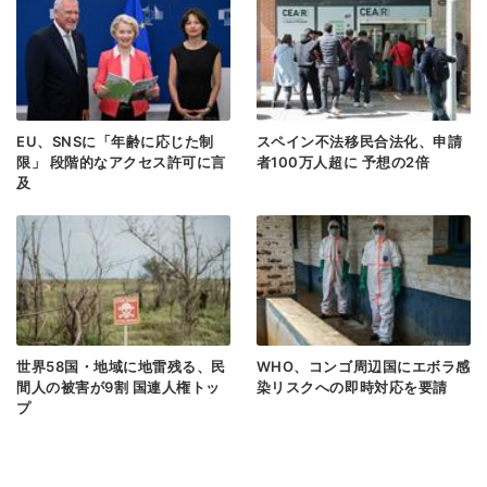
EU、SNSに「年齢に応じた制
スペイン不法移民合法化、申請
限」 段階的なアクセス許可に言
者100万人超に 予想の2倍
及
世界58国・地域に地雷残る、民
WHO、コンゴ周辺国にエボラ感
間人の被害が9割 国連人権トッ
染リスクへの即時対応を要請
プ
次のページヘ >