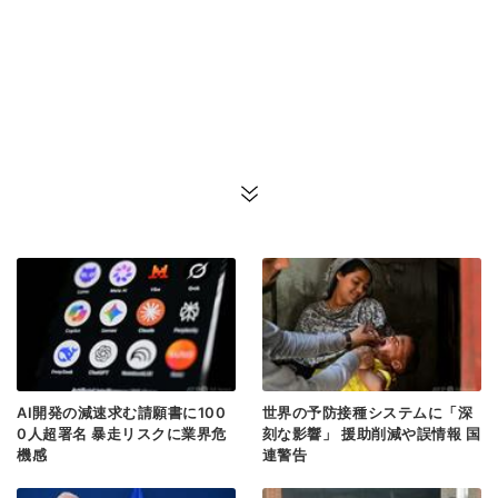
AI開発の減速求む請願書に100
世界の予防接種システムに「深
0人超署名 暴走リスクに業界危
刻な影響」 援助削減や誤情報 国
機感
連警告