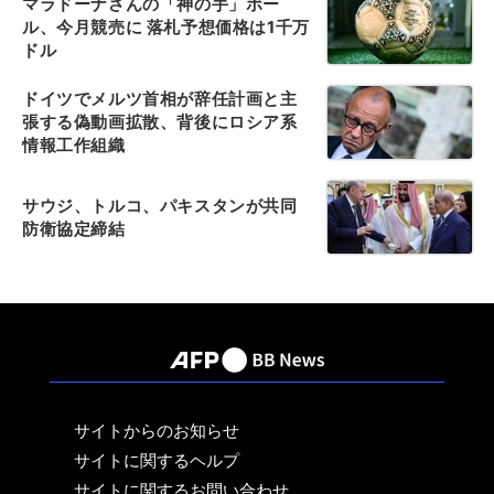
マラドーナさんの「神の手」ボー
ル、今月競売に 落札予想価格は1千万
ドル
ドイツでメルツ首相が辞任計画と主
張する偽動画拡散、背後にロシア系
情報工作組織
サウジ、トルコ、パキスタンが共同
防衛協定締結
サイトからのお知らせ
サイトに関するヘルプ
サイトに関するお問い合わせ