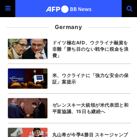
Germany
ドイツ極右AfD、ウクライナ融資を
非難「勝ち目のない戦争に税金を浪
費」
米、ウクライナに「強力な安全の保
証」案提示
ゼレンスキー大統領が米代表団と和
平案協議、15日も継続へ
丸山希が今季4勝目 スキージャンプ