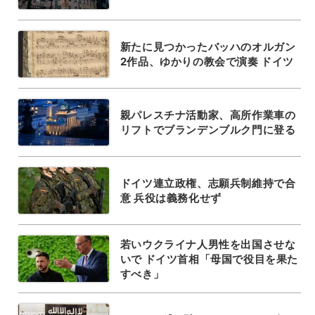
新たに見つかったバッハのオルガン
2作品、ゆかりの教会で演奏 ドイツ
親パレスチナ活動家、高所作業車の
リフトでブランデンブルク門に登る
ドイツ連立政権、志願兵制維持で合
意 兵役は義務化せず
若いウクライナ人男性を出国させな
いで ドイツ首相「母国で役目を果た
すべき」