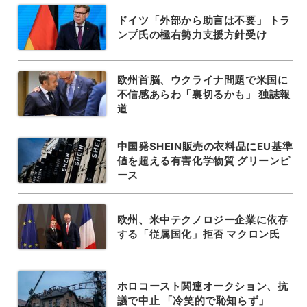
ドイツ「外部から助言は不要」 トラ
ンプ氏の極右勢力支援方針受け
欧州首脳、ウクライナ問題で米国に
不信感あらわ「裏切るかも」 独誌報
道
中国発SHEIN販売の衣料品にEU基準
値を超える有害化学物質 グリーンピ
ース
欧州、米中テクノロジー企業に依存
する「従属国化」拒否 マクロン氏
ホロコースト関連オークション、抗
議で中止 「冷笑的で恥知らず」