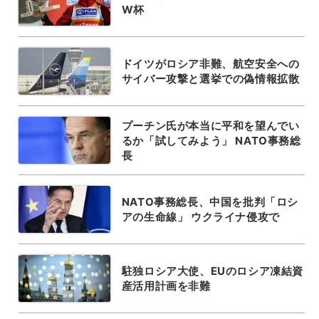
W杯
ドイツがロシア非難、航空安全への
サイバー攻撃と選挙での偽情報拡散
プーチン氏が本当に平和を望んでい
るか「試してみよう」 NATO事務総
長
NATO事務総長、中国を批判「ロシ
アの生命線」 ウクライナ侵攻で
駐独ロシア大使、EUのロシア凍結資
産活用計画を非難