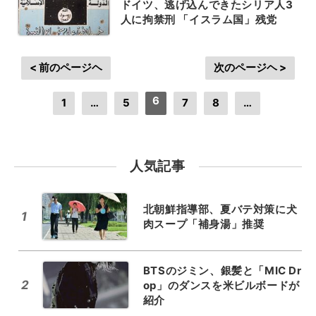
ドイツ、逃げ込んできたシリア人3
人に拘禁刑 「イスラム国」残党
< 前のページヘ
次のページヘ >
6
1
…
5
7
8
…
人気記事
北朝鮮指導部、夏バテ対策に犬
1
肉スープ「補身湯」推奨
BTSのジミン、銀髪と「MIC Dr
2
op」のダンスを米ビルボードが
紹介