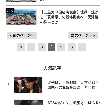
【三里河中国経済観察】世界一流か
ら「双循環」の戦略拠点へ、天津港
の強みとは
< 前のページヘ
次のページヘ >
4
1
…
3
5
6
…
人気記事
北朝鮮、「戦犯国・日本が戦争
1
国家への変貌を加速」と非難
BTSのジミン、銀髪と「MIC Dr