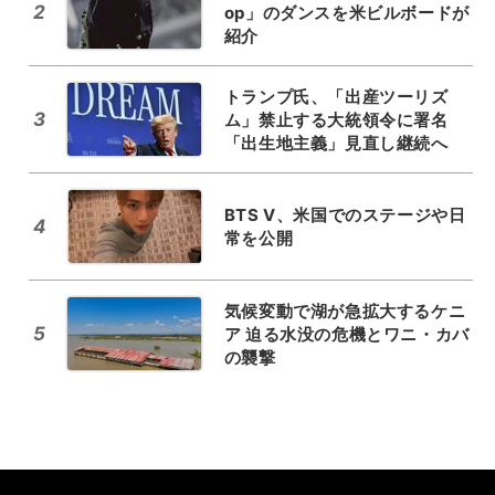
2
op」のダンスを米ビルボードが
紹介
トランプ氏、「出産ツーリズ
3
ム」禁止する大統領令に署名
「出生地主義」見直し継続へ
BTS V、米国でのステージや日
4
常を公開
気候変動で湖が急拡大するケニ
5
ア 迫る水没の危機とワニ・カバ
の襲撃