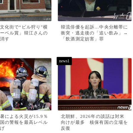
文化街で“ビル狩り”横
韓流俳優を起訴…中央分離帯に
ーベル賞」韓江さんの
衝突・逃走後の「追い飲み」→
消す
「飲酒測定妨害」罪
暑による火災が15.9％
北朝鮮、2026年の談話は対米
国の警報を最高レベル
向けが最多 核保有国の立場を
げ
反復