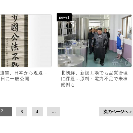
遺墨、日本から返還…
北朝鮮、新設工場でも品質管理
3日に一般公開
に課題…原料・電力不足で未稼
働例も
2
3
4
…
次のページヘ >