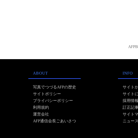
AFP
ABOUT
INFO
写真でつづるAFPの歴史
サイト
サイトポリシー
サイト
プライバシーポリシー
採用情
利用規約
訂正記
運営会社
サイト
AFP通信会長ごあいさつ
ニュー