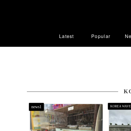
Latest
Popular
N
K