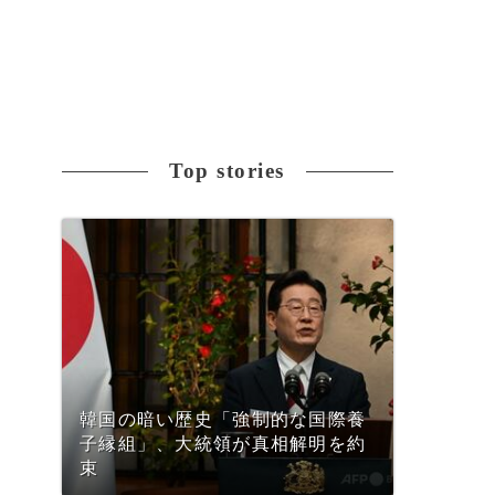
Top stories
韓国の暗い歴史「強制的な国際養
子縁組」、大統領が真相解明を約
束