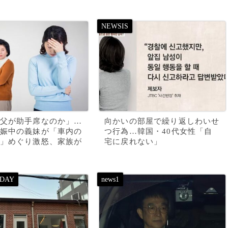
父が助手席なのか」…
向かいの部屋で繰り返しわいせ
娠中の義妹が「車内の
つ行為…韓国・40代女性「自
」めぐり激怒、家族が
宅に戻れない」