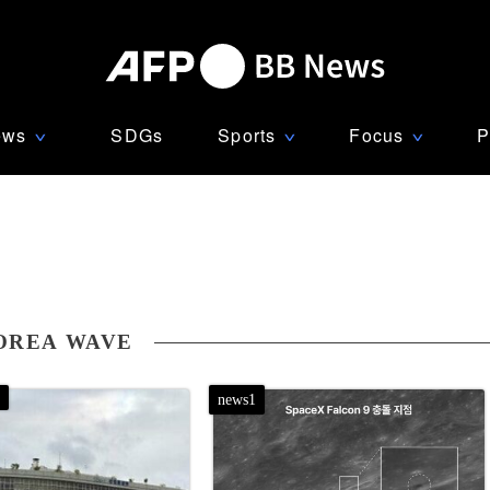
ews
SDGs
Sports
Focus
P
∨
∨
∨
OREA WAVE