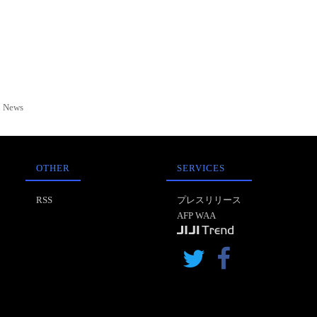
News
OTHER
SERVICES
RSS
プレスリリース
AFP WAA