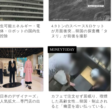
生可能エネルギー・電
4.9トンのスペースXロケット
体・ロボットの国内生
が月面衝突…韓国の探査機「タ
控除
ヌリ」が前後を撮影
日本のデザイナーズ」
カフェで注文せず居眠り、喫煙
人気拡大…専門店の出
した高齢女性…韓国・制止され
ると「幽霊を追い払っている」