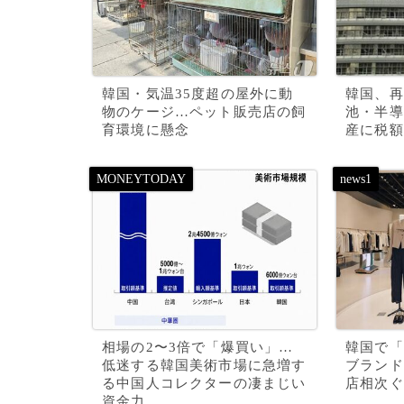
韓国・気温35度超の屋外に動
韓国、再
物のケージ…ペット販売店の飼
池・半導
育環境に懸念
産に税額
相場の2〜3倍で「爆買い」…
韓国で「
低迷する韓国美術市場に急増す
ブランド
る中国人コレクターの凄まじい
店相次ぐ
資金力