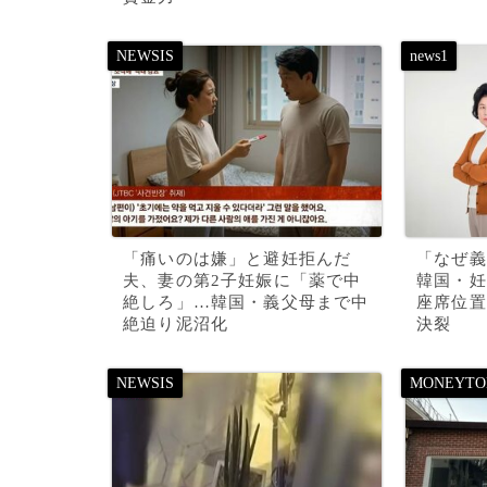
「痛いのは嫌」と避妊拒んだ
「なぜ義
夫、妻の第2子妊娠に「薬で中
韓国・妊
絶しろ」…韓国・義父母まで中
座席位置
絶迫り泥沼化
決裂