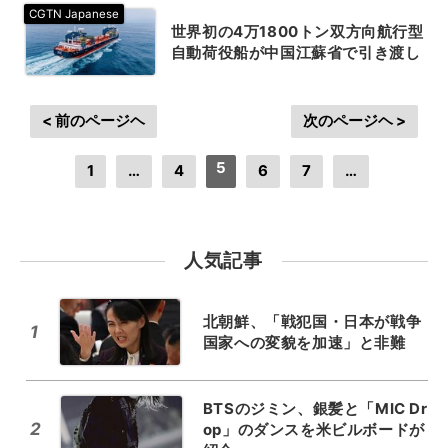
世界初の4万1800トン双方向航行型
自動荷役船が中国江蘇省で引き渡し
< 前のページヘ
次のページヘ >
5
1
…
4
6
7
…
人気記事
北朝鮮、「戦犯国・日本が戦争
1
国家への変貌を加速」と非難
BTSのジミン、銀髪と「MIC Dr
2
op」のダンスを米ビルボードが