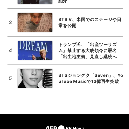
紹介
BTS V、米国でのステージや日
3
常を公開
トランプ氏、「出産ツーリズ
4
ム」禁止する大統領令に署名
「出生地主義」見直し継続へ
BTSジョングク「Seven」、Yo
5
uTube Musicで13億再生突破