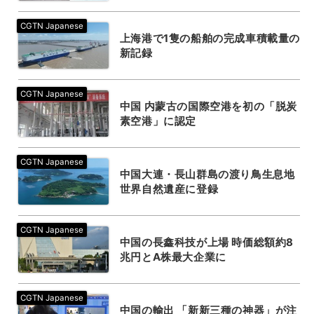
上海港で1隻の船舶の完成車積載量の
新記録
中国 内蒙古の国際空港を初の「脱炭
素空港」に認定
中国大連・長山群島の渡り鳥生息地
世界自然遺産に登録
中国の長鑫科技が上場 時価総額約8
兆円とA株最大企業に
中国の輸出 「新新三種の神器」が注