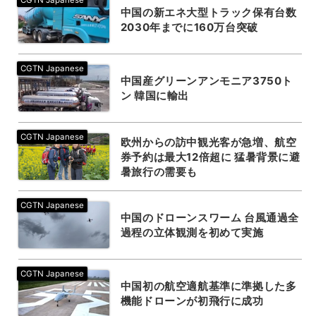
中国の新エネ大型トラック保有台数
2030年までに160万台突破
中国産グリーンアンモニア3750ト
ン 韓国に輸出
欧州からの訪中観光客が急増、航空
券予約は最大12倍超に 猛暑背景に避
暑旅行の需要も
中国のドローンスワーム 台風通過全
過程の立体観測を初めて実施
中国初の航空適航基準に準拠した多
機能ドローンが初飛行に成功