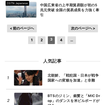
中国広東省の上半期貿易額が初の5
兆元突破 全国の貿易成長を力強く牽
引
< 前のページヘ
次のページヘ >
3
1
2
4
…
人気記事
北朝鮮、「戦犯国・日本が戦争
1
国家への変貌を加速」と非難
BTSのジミン、銀髪と「MIC Dr
2
op」のダンスを米ビルボードが