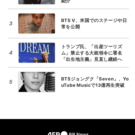
紹介
BTS V、米国でのステージや日
3
常を公開
トランプ氏、「出産ツーリズ
4
ム」禁止する大統領令に署名
「出生地主義」見直し継続へ
BTSジョングク「Seven」、Yo
5
uTube Musicで13億再生突破