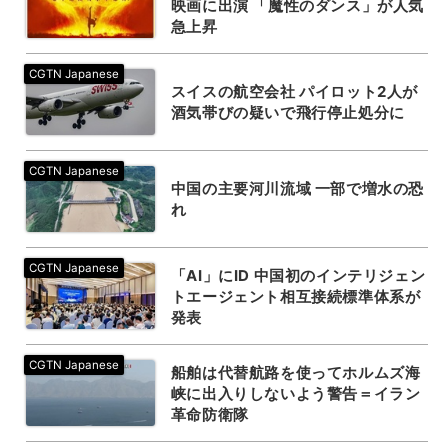
映画に出演 「魔性のダンス」が人気
急上昇
スイスの航空会社 パイロット2人が
酒気帯びの疑いで飛行停止処分に
中国の主要河川流域 一部で増水の恐
れ
「AI」にID 中国初のインテリジェン
トエージェント相互接続標準体系が
発表
船舶は代替航路を使ってホルムズ海
峡に出入りしないよう警告＝イラン
革命防衛隊