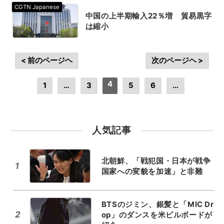
中国の上半期輸入22％増 貿易黒字
は縮小
< 前のページヘ
次のページヘ >
4
1
…
3
5
6
…
人気記事
北朝鮮、「戦犯国・日本が戦争
1
国家への変貌を加速」と非難
BTSのジミン、銀髪と「MIC Dr
2
op」のダンスを米ビルボードが