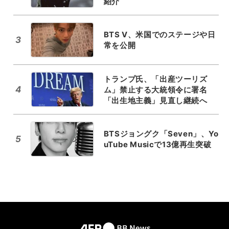
紹介
BTS V、米国でのステージや日
3
常を公開
トランプ氏、「出産ツーリズ
4
ム」禁止する大統領令に署名
「出生地主義」見直し継続へ
BTSジョングク「Seven」、Yo
5
uTube Musicで13億再生突破