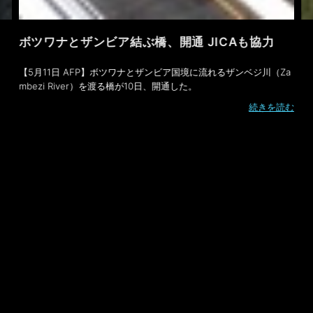
ボツワナとザンビア結ぶ橋、開通 JICAも協力
【5月11日 AFP】ボツワナとザンビア国境に流れるザンベジ川（Za
mbezi River）を渡る橋が10日、開通した。
続きを読む