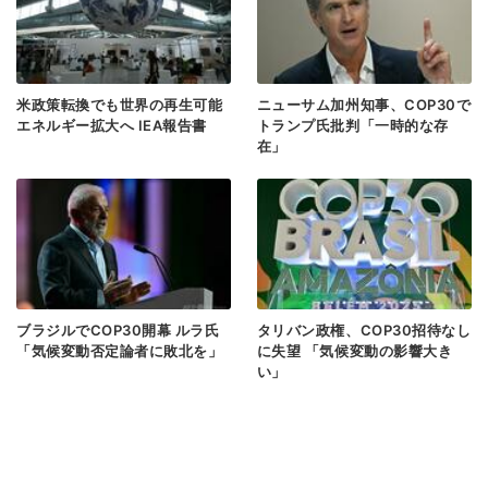
米政策転換でも世界の再生可能
ニューサム加州知事、COP30で
エネルギー拡大へ IEA報告書
トランプ氏批判「一時的な存
在」
ブラジルでCOP30開幕 ルラ氏
タリバン政権、COP30招待なし
「気候変動否定論者に敗北を」
に失望 「気候変動の影響大き
い」
< 前のページヘ
次のページヘ >