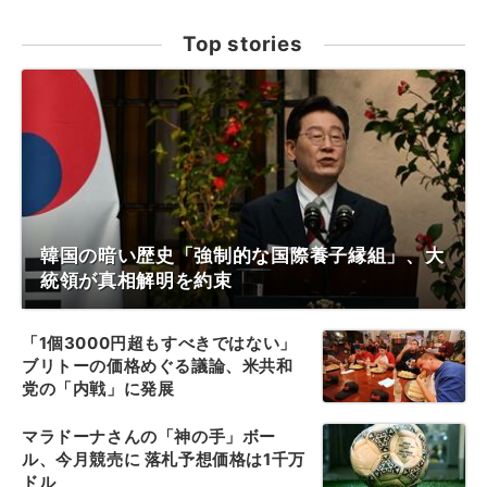
Top stories
韓国の暗い歴史「強制的な国際養子縁組」、大
統領が真相解明を約束
「1個3000円超もすべきではない」
ブリトーの価格めぐる議論、米共和
党の「内戦」に発展
マラドーナさんの「神の手」ボー
ル、今月競売に 落札予想価格は1千万
ドル