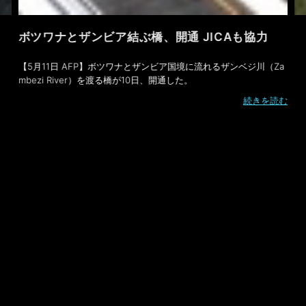
ボツワナとザンビア結ぶ橋、開通 JICAも協力
【5月11日 AFP】ボツワナとザンビア国境に流れるザンベジ川（Za
mbezi River）を渡る橋が10日、開通した。
続きを読む