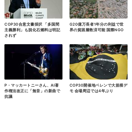
COP30合意文書採択 「多国間
G20億万長者1年分の利益で世
主義勝利」も脱化石燃料は明記
界の貧困層救済可能 国際NGO
されず
P・マッカートニーさん、AI著
COP30開催地ベレンで大規模デ
作権法改正に「無音」の新曲で
モ 会場周辺では4年ぶり
抗議
< 前のページヘ
次のページヘ >
5
3
4
6
7