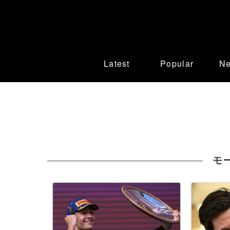
Latest
Popular
N
モ