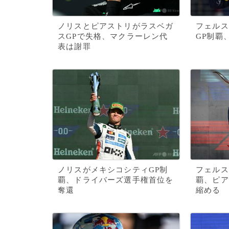
ノリスとピアストリがラスベガ
フェルス
スGPで失格、マクラーレン代
GP制覇
表は謝罪
ノリスがメキシコシティGP制
フェルス
覇、ドライバーズ選手権首位を
覇、ピア
奪還
縮める