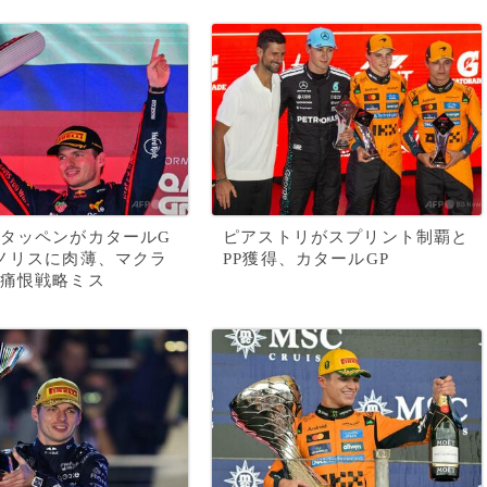
タッペンがカタールG
ピアストリがスプリント制覇と
ノリスに肉薄、マクラ
PP獲得、カタールGP
痛恨戦略ミス