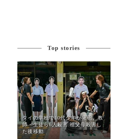
Top stories
タイの学校で10代少年が発砲、教
師・生徒ら6人殺害 祖父母殺害し
た後移動