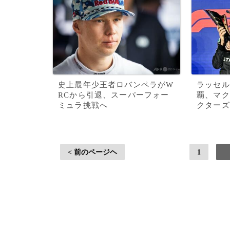
史上最年少王者ロバンペラがW
ラッセル
RCから引退、スーパーフォー
覇、マク
ミュラ挑戦へ
クターズ
< 前のページヘ
1