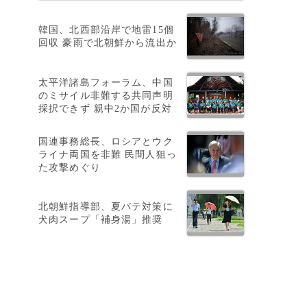
韓国、北西部沿岸で地雷15個
回収 豪雨で北朝鮮から流出か
太平洋諸島フォーラム、中国
のミサイル非難する共同声明
採択できず 親中2か国が反対
国連事務総長、ロシアとウク
ライナ両国を非難 民間人狙っ
た攻撃めぐり
北朝鮮指導部、夏バテ対策に
犬肉スープ「補身湯」推奨