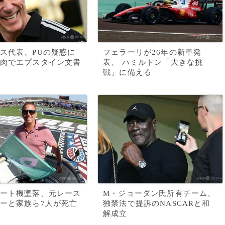
ス代表、PUの疑惑に
フェラーリが26年の新車発
肉でエプスタイン文書
表、 ハミルトン「大きな挑
戦」に備える
ート機墜落、元レース
M・ジョーダン氏所有チーム、
ーと家族ら7人が死亡
独禁法で提訴のNASCARと和
解成立