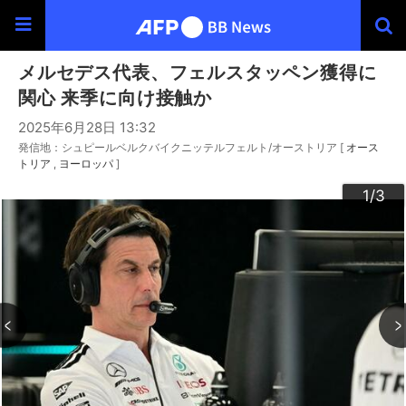
メルセデス代表、フェルスタッペン獲得に
関心 来季に向け接触か
2025年6月28日 13:32
発信地：シュピールベルクバイクニッテルフェルト/オーストリア [
オース
トリア
ヨーロッパ
]
3
2
1
/3
/3
/3