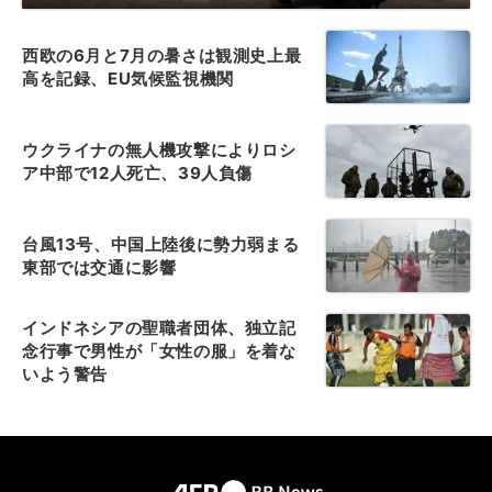
西欧の6月と7月の暑さは観測史上最
高を記録、EU気候監視機関
ウクライナの無人機攻撃によりロシ
ア中部で12人死亡、39人負傷
台風13号、中国上陸後に勢力弱まる
東部では交通に影響
インドネシアの聖職者団体、独立記
念行事で男性が「女性の服」を着な
いよう警告