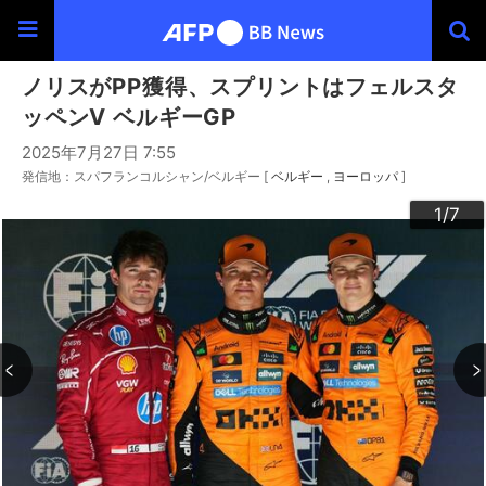
ノリスがPP獲得、スプリントはフェルスタ
ッペンV ベルギーGP
2025年7月27日 7:55
発信地：スパフランコルシャン/ベルギー [
ベルギー
ヨーロッパ
]
3
4
6
2
5
7
1
/7
/7
/7
/7
/7
/7
/7