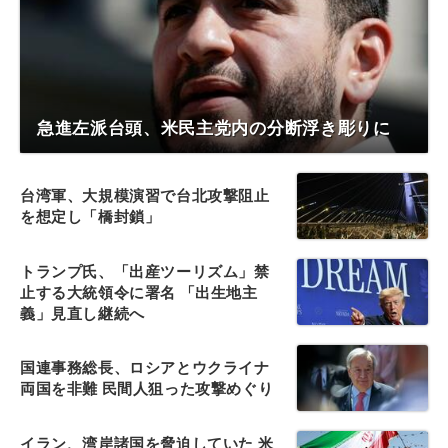
急進左派台頭、米民主党内の分断浮き彫りに
台湾軍、大規模演習で台北攻撃阻止
を想定し「橋封鎖」
トランプ氏、「出産ツーリズム」禁
止する大統領令に署名 「出生地主
義」見直し継続へ
国連事務総長、ロシアとウクライナ
両国を非難 民間人狙った攻撃めぐり
イラン、湾岸諸国を脅迫していた 米