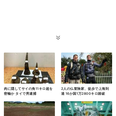
肉に隠してサイの角11キロ超を
2人の仏冒険家、徒歩で上海到
密輸か タイで男逮捕
達 16か国1万2800キロ踏破