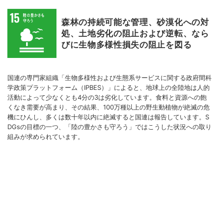
森林の持続可能な管理、砂漠化への対
処、土地劣化の阻止および逆転、なら
びに生物多様性損失の阻止を図る
国連の専門家組織「生物多様性および生態系サービスに関する政府間科
学政策プラットフォーム（IPBES）」によると、地球上の全陸地は人的
活動によって少なくとも4分の3は劣化しています。食料と資源への飽
くなき需要が高まり、その結果、100万種以上の野生動植物が絶滅の危
機にひんし、多くは数十年以内に絶滅すると国連は報告しています。S
DGsの目標の一つ、「陸の豊かさも守ろう」ではこうした状況への取り
組みが求められています。