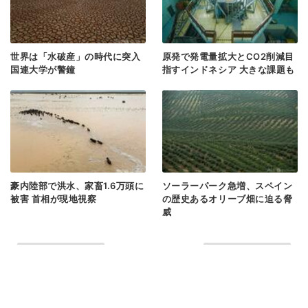
世界は「水破産」の時代に突入
原発で発電量拡大とCO2削減目
国連大学が警鐘
指すインドネシア 大きな課題も
豪内陸部で洪水、家畜1.6万頭に
ソーラーパーク急増、スペイン
被害 首相が現地視察
の歴史あるオリーブ畑に迫る脅
威
< 前のページヘ
次のページヘ >
3
1
2
4
5