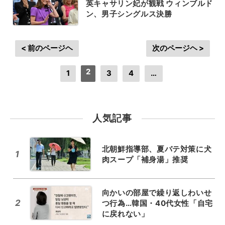
英キャサリン妃が観戦 ウィンブルド
ン、男子シングルス決勝
< 前のページヘ
次のページヘ >
2
1
3
4
…
人気記事
北朝鮮指導部、夏バテ対策に犬
1
肉スープ「補身湯」推奨
向かいの部屋で繰り返しわいせ
2
つ行為…韓国・40代女性「自宅
に戻れない」