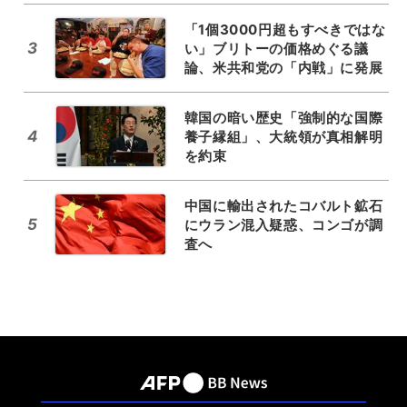
「1個3000円超もすべきではな
3
い」ブリトーの価格めぐる議
論、米共和党の「内戦」に発展
韓国の暗い歴史「強制的な国際
4
養子縁組」、大統領が真相解明
を約束
中国に輸出されたコバルト鉱石
5
にウラン混入疑惑、コンゴが調
査へ