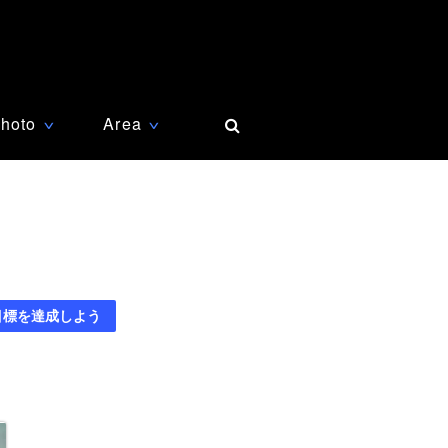
hoto
Area
∨
∨
目標を達成しよう