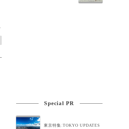
れ
>
Special PR
東京特集:TOKYO UPDATES