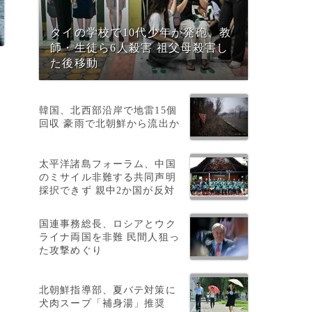
タイの学校で10代少年が発砲、教
師・生徒ら6人殺害 祖父母殺害し
た後移動
ラ
韓国、北西部沿岸で地雷15個
。
回収 豪雨で北朝鮮から流出か
太平洋諸島フォーラム、中国
のミサイル非難する共同声明
採択できず 親中2か国が反対
国連事務総長、ロシアとウク
ライナ両国を非難 民間人狙っ
た攻撃めぐり
北朝鮮指導部、夏バテ対策に
犬肉スープ「補身湯」推奨