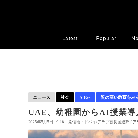
Latest
Popular
N
ニュース
社会
SDGs
質の高い教育をみ
UAE、幼稚園からAI授業
2025年5月5日 19:18
発信地：ドバイ/アラブ首長国連邦 [
ア