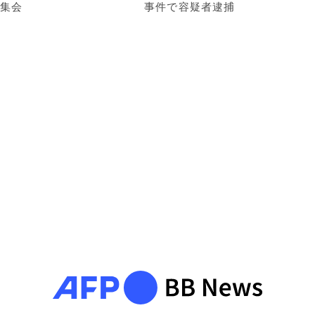
集会
事件で容疑者逮捕