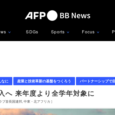
ews
SDGs
Sports
Focus
P
∨
∨
∨
んなに
産業と技術革新の基盤をつくろう
パートナーシップで
導入へ 来年度より全学年対象に
ラブ首長国連邦
中東・北アフリカ
]