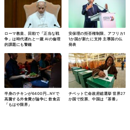
ローマ教皇、回勅で「正当な戦
安保理の拒否権制限、アフリカ1
争」は時代遅れと一蹴 AIの倫理
1か国が新たに支持 主導国の仏
的課題にも警鐘
発表
半身のチキンが6400円…NYで
チベット亡命政府総選挙 世界27
高騰する外食費が論争に 飲食店
か国で投票、中国は「茶番」
「もはや限界」
< 前のページヘ
次のページヘ >