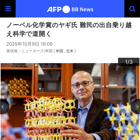
ノーベル化学賞のヤギ氏 難民の出自乗り越
え科学で道開く
2025年10月9日 16:09
発信地：ニューヨーク/米国 [
米国
北米
]
3
2
1
/3
/3
/3