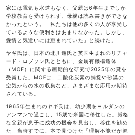
家には電気も水道もなく、父親は6年生までしか
学校教育を受けられず、母親は読み書きができな
かったという。「私たちは他の多くの人が享受し
ているような便利さはあまりなかった。しかし、
愛情と気遣いには恵まれていた」と続けた。
ヤギ氏は、日本の北川進氏と英国生まれのリチャ
ード・ロブソン氏とともに、金属有機構造体
（MOF）に関する画期的な研究で2025年の賞を
受賞した。MOFは、二酸化炭素の捕捉や砂漠の
空気からの水の収集など、さまざまな応用が期待
されている。
1965年生まれのヤギ氏は、幼少期をヨルダンの
アンマンで過ごし、15歳で米国に移住した。厳格
な父親が息子に成功の機会を見出し、移住を勧め
た。当時すでに、本で見つけた「理解不能だが魅