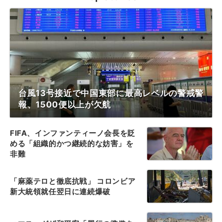
台風13号接近で中国東部に最高レベルの警戒警
報、1500便以上が欠航
FIFA、インファンティーノ会長を貶
める「組織的かつ継続的な妨害」を
非難
「麻薬テロと徹底抗戦」 コロンビア
新大統領就任翌日に連続爆破