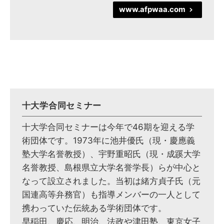
www.afpwaa.com
>
十大学合同セミナー
十大学合同セミナーは今年で46期を迎える学
術団体です。1973年に池井優氏（現・慶應義
塾大学名誉教授）、宇野重昭氏（現・成蹊大学
名誉教授、島根県立大学名誉学長）らが中心と
なって設立されました。当初は緒方貞子氏（元
国連高等弁務官）も指導メンバーの一人として
携わっていた伝統ある学術団体です。
早稲田、慶応、明治、法政や津田塾、東京女子