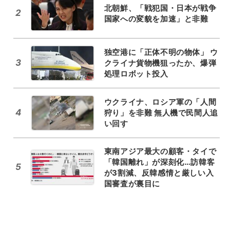
北朝鮮、「戦犯国・日本が戦争
2
国家への変貌を加速」と非難
独空港に「正体不明の物体」 ウ
3
クライナ貨物機狙ったか、爆弾
処理ロボット投入
ウクライナ、ロシア軍の「人間
4
狩り」を非難 無人機で民間人追
い回す
東南アジア最大の顧客・タイで
「韓国離れ」が深刻化…訪韓客
5
が3割減、反韓感情と厳しい入
国審査が裏目に