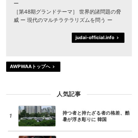
ー
［第48期グランドテーマ］ 世界的諸問題の脅
威 ー 現代のマルチラテラリズムを問う ー
judai-official.info
>
AWPWAAトップへ
>
人気記事
持つ者と持たざる者の格差、酷
1
暑が浮き彫りに 韓国