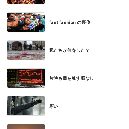
fast fashion の裏側
私たちが何をした？
片時も目を離す暇なし
願い