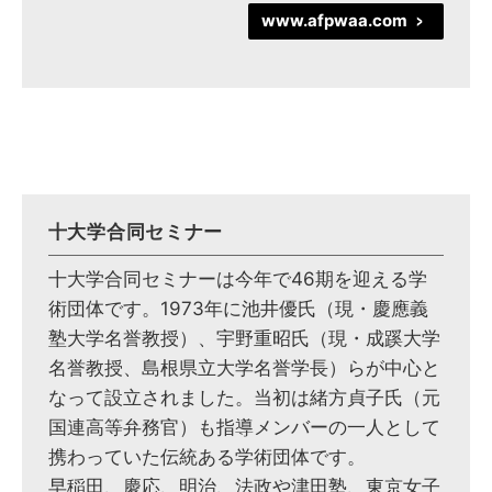
www.afpwaa.com
>
十大学合同セミナー
十大学合同セミナーは今年で46期を迎える学
術団体です。1973年に池井優氏（現・慶應義
塾大学名誉教授）、宇野重昭氏（現・成蹊大学
名誉教授、島根県立大学名誉学長）らが中心と
なって設立されました。当初は緒方貞子氏（元
国連高等弁務官）も指導メンバーの一人として
携わっていた伝統ある学術団体です。
早稲田、慶応、明治、法政や津田塾、東京女子