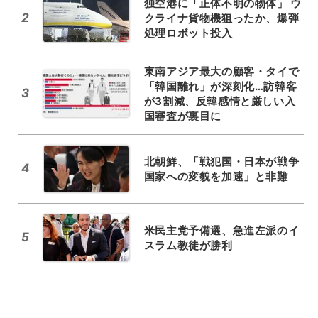
独空港に「正体不明の物体」 ウ
2
クライナ貨物機狙ったか、爆弾
処理ロボット投入
東南アジア最大の顧客・タイで
「韓国離れ」が深刻化…訪韓客
3
が3割減、反韓感情と厳しい入
国審査が裏目に
北朝鮮、「戦犯国・日本が戦争
4
国家への変貌を加速」と非難
米民主党予備選、急進左派のイ
5
スラム教徒が勝利