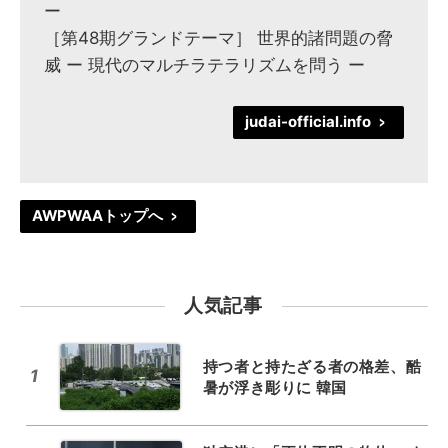
ー
［第48期グランドテーマ］ 世界的諸問題の脅
威 ー 現代のマルチラテラリズムを問う ー
judai-official.info
>
AWPWAAトップへ
>
人気記事
持つ者と持たざる者の格差、酷
1
暑が浮き彫りに 韓国