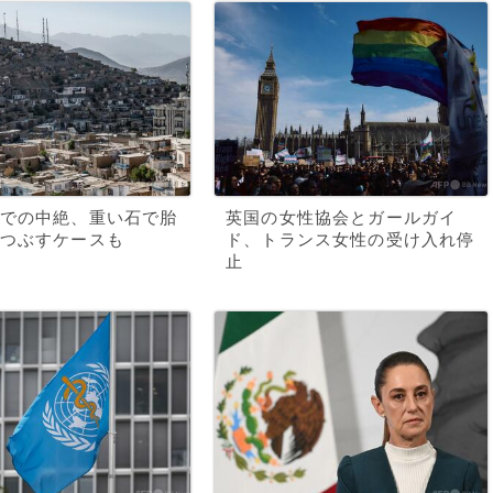
での中絶、重い石で胎
英国の女性協会とガールガイ
つぶすケースも
ド、トランス女性の受け入れ停
止