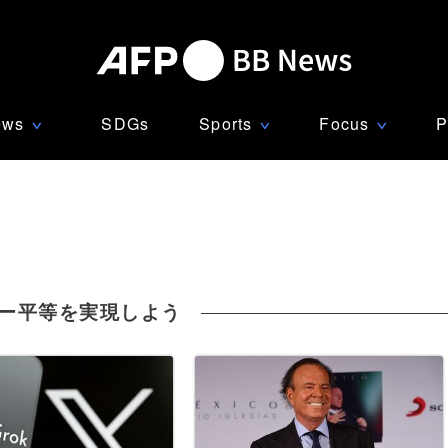
ews
SDGs
Sports
Focus
P
∨
∨
∨
ー平等を実現しよう