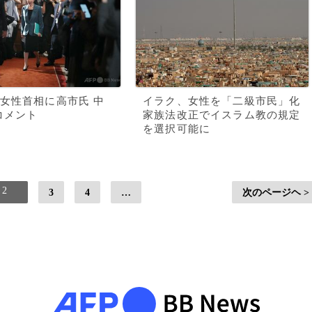
女性首相に高市氏 中
イラク、女性を「二級市民」化
コメント
家族法改正でイスラム教の規定
を選択可能に
2
3
4
…
次のページヘ >