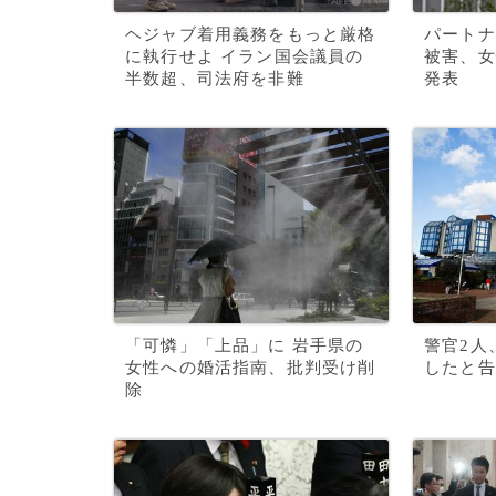
ヘジャブ着用義務をもっと厳格
パートナ
に執行せよ イラン国会議員の
被害、女
半数超、司法府を非難
発表
「可憐」「上品」に 岩手県の
警官2人
女性への婚活指南、批判受け削
したと告
除