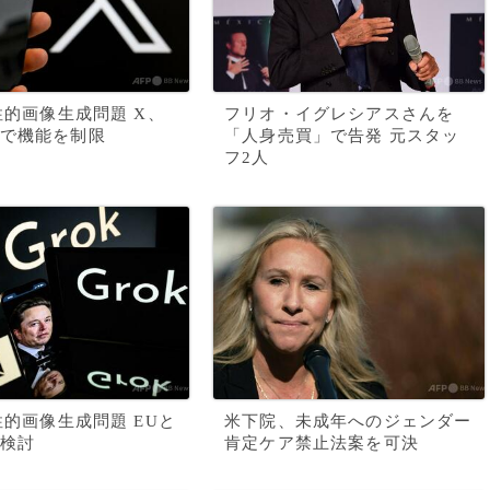
の性的画像生成問題 X、
フリオ・イグレシアスさんを
で機能を制限
「人身売買」で告発 元スタッ
フ2人
の性的画像生成問題 EUと
米下院、未成年へのジェンダー
検討
肯定ケア禁止法案を可決