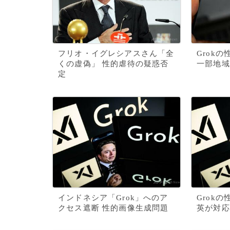
フリオ・イグレシアスさん「全
Grok
くの虚偽」 性的虐待の疑惑否
一部地域
定
インドネシア「Grok」へのア
Grok
クセス遮断 性的画像生成問題
英が対応