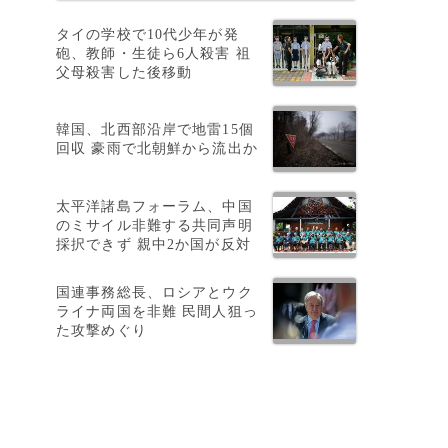
タイの学校で10代少年が発
砲、教師・生徒ら6人殺害 祖
父母殺害した後移動
韓国、北西部沿岸で地雷15個
回収 豪雨で北朝鮮から流出か
太平洋諸島フォーラム、中国
のミサイル非難する共同声明
採択できず 親中2か国が反対
国連事務総長、ロシアとウク
ライナ両国を非難 民間人狙っ
た攻撃めぐり