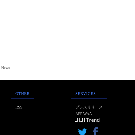
News
OTHER
SERVICES
RSS
プレスリリース
AFP WAA