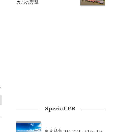
カバの襲撃
ど
段
>
Special PR
東京特集:TOKYO UPDATES