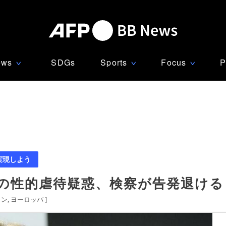
ews
SDGs
Sports
Focus
P
∨
∨
∨
実現しよう
の性的虐待疑惑、検察が告発退ける
イン
ヨーロッパ
]