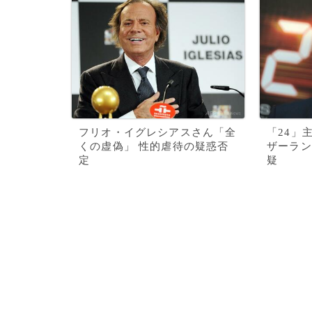
フリオ・イグレシアスさん「全
「24」
くの虚偽」 性的虐待の疑惑否
ザーラン
定
疑