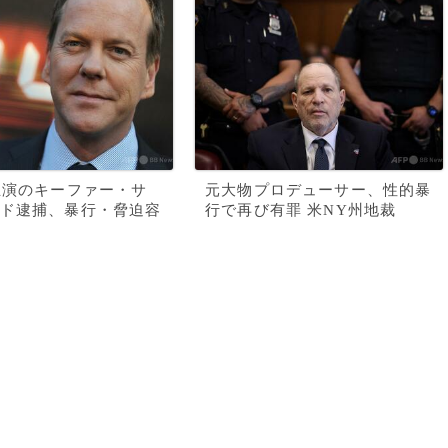
主演のキーファー・サ
元大物プロデューサー、性的暴
ド逮捕、暴行・脅迫容
行で再び有罪 米NY州地裁