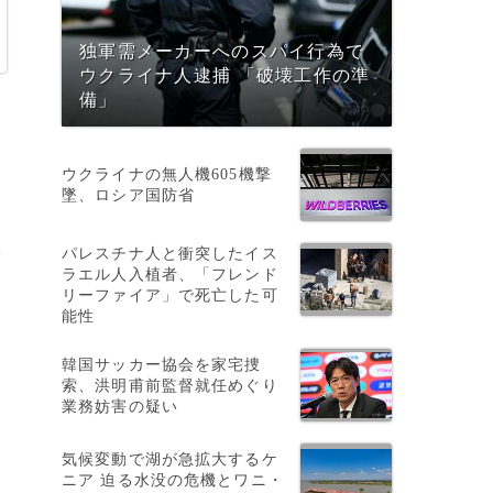
独軍需メーカーへのスパイ行為で
ウクライナ人逮捕 「破壊工作の準
備」
ウクライナの無人機605機撃
墜、ロシア国防省
宅
パレスチナ人と衝突したイス
ラエル人入植者、「フレンド
リーファイア」で死亡した可
能性
韓国サッカー協会を家宅捜
索、洪明甫前監督就任めぐり
業務妨害の疑い
気候変動で湖が急拡大するケ
ニア 迫る水没の危機とワニ・