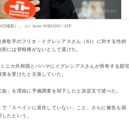
。（c）Javier SORIANO / AFP
同国出身歌手のフリオ・イグレシアスさん（82）に対する性的
判所には管轄権がないとして退けた。
にドミニカ共和国とバハマにイグレシアスさんが所有する邸
被害を受けたと主張していた。
欠如」を理由に予備調査を却下したと決定文で述べた。
」で「スペインに居住していない」こと、さらに被告も国
断したという。