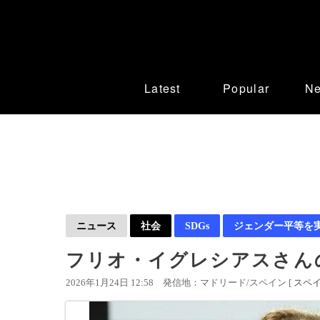
Latest
Popular
N
ニュース
社会
SDGs
ジェンダー平等を
フリオ・イグレシアスさん
2026年1月24日 12:58
発信地：マドリード/スペイン [
スペ