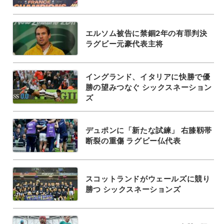
エルソム被告に禁錮2年の有罪判決
ラグビー元豪代表主将
イングランド、イタリアに快勝で優
勝の望みつなぐ シックスネーション
ズ
デュポンに「新たな試練」 右膝靱帯
断裂の重傷 ラグビー仏代表
スコットランドがウェールズに競り
勝つ シックスネーションズ