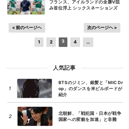
フランス、アイルランドの全勝V阻
み首位浮上 シックスネーションズ
< 前のページヘ
次のページヘ >
3
1
2
4
…
人気記事
BTSのジミン、銀髪と「MIC Dr
1
op」のダンスを米ビルボードが
紹介
北朝鮮、「戦犯国・日本が戦争
2
国家への変貌を加速」と非難