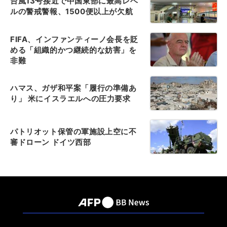
台風13号接近で中国東部に最高レベ
ルの警戒警報、1500便以上が欠航
FIFA、インファンティーノ会長を貶
める「組織的かつ継続的な妨害」を
非難
ハマス、ガザ和平案「履行の準備あ
り」 米にイスラエルへの圧力要求
パトリオット保管の軍施設上空に不
審ドローン ドイツ西部