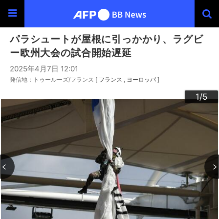
パラシュートが屋根に引っかかり、ラグビ
ー欧州大会の試合開始遅延
2025年4月7日 12:01
発信地：トゥールーズ/フランス [
フランス
ヨーロッパ
]
3
4
2
5
1
/5
/5
/5
/5
/5