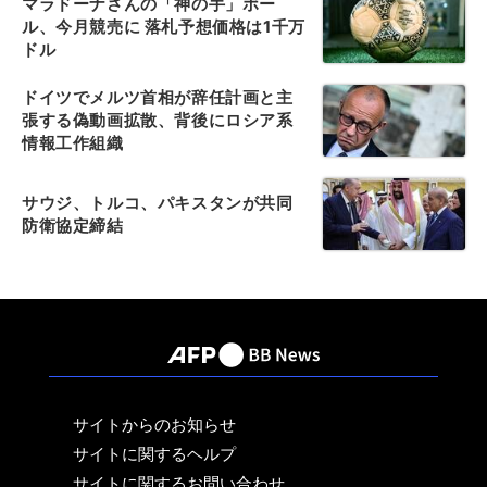
マラドーナさんの「神の手」ボー
ル、今月競売に 落札予想価格は1千万
ドル
ドイツでメルツ首相が辞任計画と主
張する偽動画拡散、背後にロシア系
情報工作組織
サウジ、トルコ、パキスタンが共同
防衛協定締結
サイトからのお知らせ
サイトに関するヘルプ
サイトに関するお問い合わせ