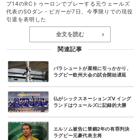
プ14のRCトゥーロンでプレーする元ウェールズ
代表のSOダン・ビガーが7日、今季限りでの現役
引退を表明した
全文を読む
>
関連記事
パラシュートが屋根に引っかかり、
ラグビー欧州大会の試合開始遅延
仏がシックスネーションズV イング
ランドはウェールズに記録的大勝
エルソム被告に禁錮2年の有罪判決
ラグビー元豪代表主将