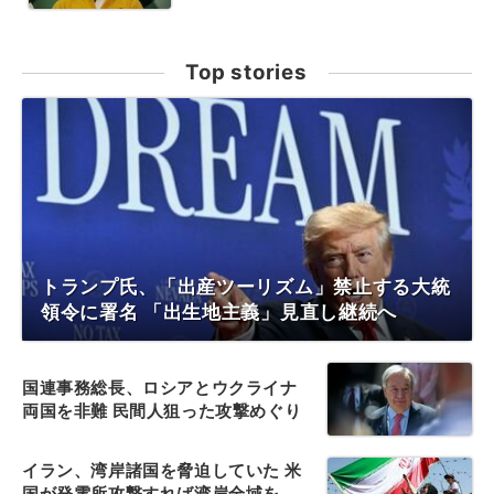
Top stories
トランプ氏、「出産ツーリズム」禁止する大統
領令に署名 「出生地主義」見直し継続へ
国連事務総長、ロシアとウクライナ
両国を非難 民間人狙った攻撃めぐり
イラン、湾岸諸国を脅迫していた 米
国が発電所攻撃すれば湾岸全域を