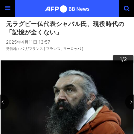
元ラグビー仏代表シャバル氏、現役時代の
「記憶が全くない」
2025年4月11日 13:57
発信地：パリ/フランス [
フランス
ヨーロッパ
]
2
1
/2
/2