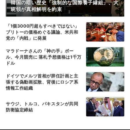
韓国の暗い歴史「強制的な国際養子縁組」、大
統領が真相解明を約束
「1個3000円超もすべきではない」
ブリトーの価格めぐる議論、米共和
党の「内戦」に発展
マラドーナさんの「神の手」ボー
ル、今月競売に 落札予想価格は1千万
ドル
ドイツでメルツ首相が辞任計画と主
張する偽動画拡散、背後にロシア系
情報工作組織
サウジ、トルコ、パキスタンが共同
防衛協定締結