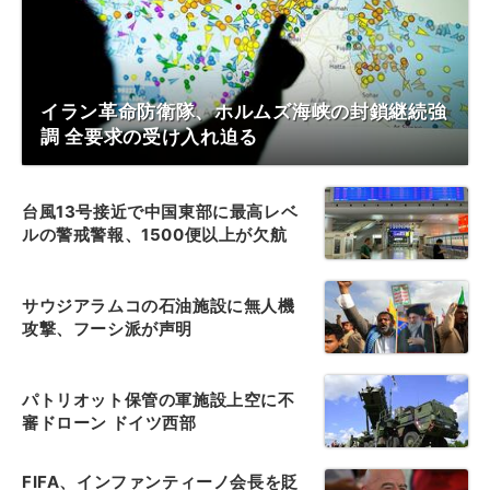
イラン革命防衛隊、ホルムズ海峡の封鎖継続強
調 全要求の受け入れ迫る
台風13号接近で中国東部に最高レベ
ルの警戒警報、1500便以上が欠航
サウジアラムコの石油施設に無人機
攻撃、フーシ派が声明
パトリオット保管の軍施設上空に不
審ドローン ドイツ西部
FIFA、インファンティーノ会長を貶