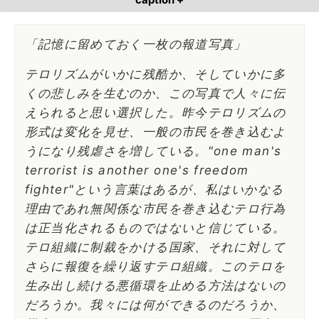
「記憶に留めておく一枚の報道写真」
テロリズムがいかに残酷か、そしていかに多
くの悲しみを生むのか、この写真で人々に伝
えられると思い選択した。昨今テロリズムの
形式は変化を見せ、一般の市民を巻き込むよ
うになり残虐さを増している。"one man's
terrorist is another one's freedom
fighter"という言葉はあるが、私はいかなる
理由であれ無関係な市民を巻き込むテロ行為
は正当化されるものではないと信じている。
テロ組織に制裁をかける国家、それに対して
さらに報復を繰り返すテロ組織。このテロを
生み出し続ける悪循環を止める方法はないの
だろうか。我々には何ができるのだろうか、