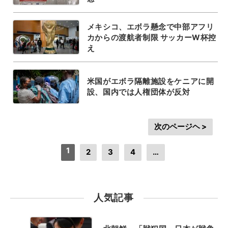
メキシコ、エボラ懸念で中部アフリ
カからの渡航者制限 サッカーW杯控
え
米国がエボラ隔離施設をケニアに開
設、国内では人権団体が反対
次のページヘ >
1
2
3
4
…
人気記事