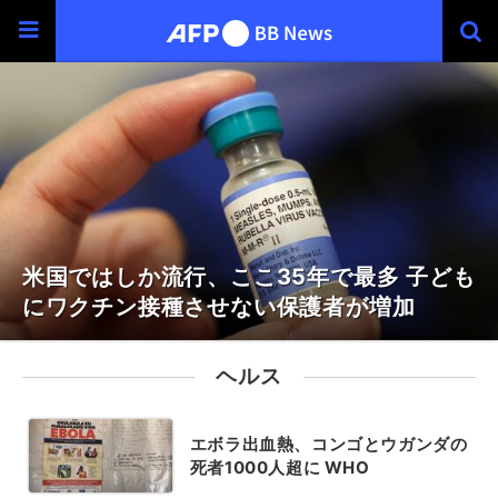
米国ではしか流行、ここ35年で最多 子ども
にワクチン接種させない保護者が増加
ヘルス
エボラ出血熱、コンゴとウガンダの
死者1000人超に WHO