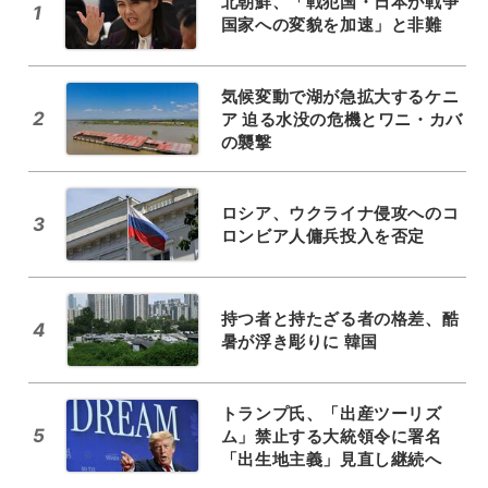
北朝鮮、「戦犯国・日本が戦争
1
国家への変貌を加速」と非難
気候変動で湖が急拡大するケニ
2
ア 迫る水没の危機とワニ・カバ
の襲撃
ロシア、ウクライナ侵攻へのコ
3
ロンビア人傭兵投入を否定
持つ者と持たざる者の格差、酷
4
暑が浮き彫りに 韓国
トランプ氏、「出産ツーリズ
5
ム」禁止する大統領令に署名
「出生地主義」見直し継続へ