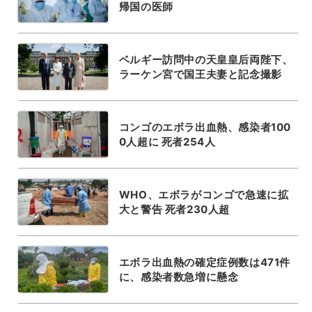
帰国の医師
ベルギー訪問中の天皇皇后両陛下、
ラーケン宮で国王夫妻と記念撮影
コンゴのエボラ出血熱、感染者100
0人超に 死者254人
WHO、エボラがコンゴで急速に拡
大と警告 死者230人超
エボラ出血熱の確定症例数は471件
に、感染者数急増に懸念