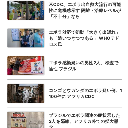
米CDC、エボラ出血熱大流行の可能
性に危機感示す 隔離・治療レベルが
「不十分」なら
エボラ対応で初動「大きく出遅れ」
も「追いつきつつある」 WHOテド
ロス氏
エボラ感染疑いの男性2人、検査で
陰性 ブラジル
コンゴとウガンダのエボラ疑い例、1
100件に アフリカCDC
ブラジルでエボラ関連の症状示した
2人を隔離、アフリカ外での拡大懸
念