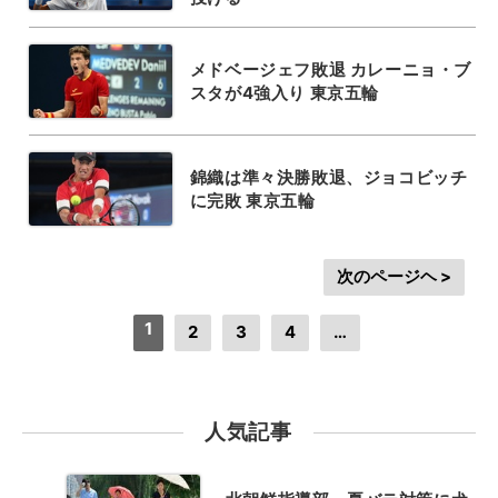
メドベージェフ敗退 カレーニョ・ブ
スタが4強入り 東京五輪
錦織は準々決勝敗退、ジョコビッチ
に完敗 東京五輪
次のページヘ >
1
2
3
4
…
人気記事