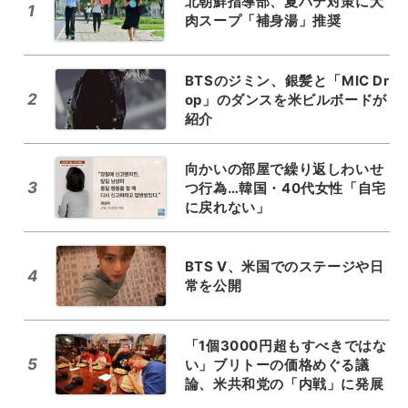
北朝鮮指導部、夏バテ対策に犬
1
肉スープ「補身湯」推奨
BTSのジミン、銀髪と「MIC Dr
2
op」のダンスを米ビルボードが
紹介
向かいの部屋で繰り返しわいせ
3
つ行為…韓国・40代女性「自宅
に戻れない」
BTS V、米国でのステージや日
4
常を公開
「1個3000円超もすべきではな
5
い」ブリトーの価格めぐる議
論、米共和党の「内戦」に発展