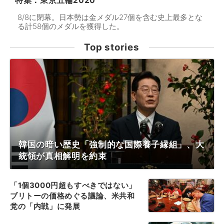
特集：東京五輪2020
8/8に閉幕。日本勢は金メダル27個を含む史上最多とな
る計58個のメダルを獲得した。
Top stories
韓国の暗い歴史「強制的な国際養子縁組」、大
統領が真相解明を約束
「1個3000円超もすべきではない」
ブリトーの価格めぐる議論、米共和
党の「内戦」に発展