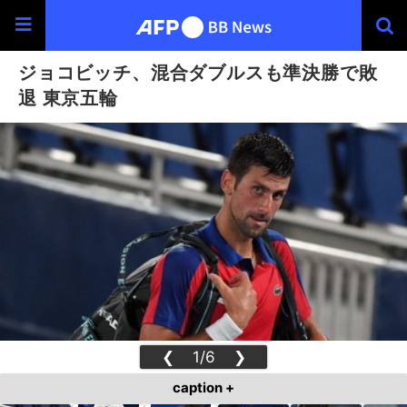
ジョコビッチ、混合ダブルスも準決勝で敗
退 東京五輪
❮
1/6
❯
caption +