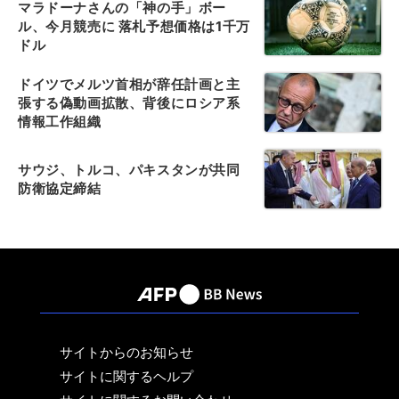
マラドーナさんの「神の手」ボー
ル、今月競売に 落札予想価格は1千万
ドル
ドイツでメルツ首相が辞任計画と主
張する偽動画拡散、背後にロシア系
情報工作組織
サウジ、トルコ、パキスタンが共同
防衛協定締結
サイトからのお知らせ
サイトに関するヘルプ