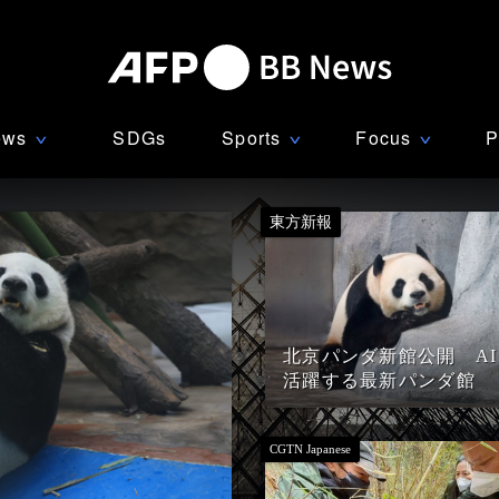
ews
SDGs
Sports
Focus
P
∨
∨
∨
北京パンダ新館公開 AI
活躍する最新パンダ館