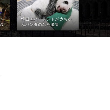
2
韓国エバーランドが赤ちゃ
認
んパンダの名を募集