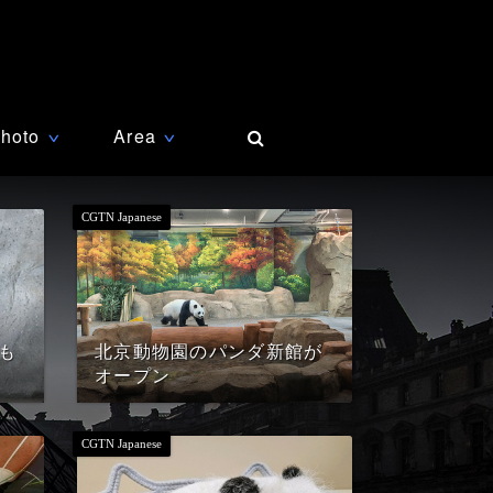
hoto
Area
∨
∨
も
北京動物園のパンダ新館が
オープン