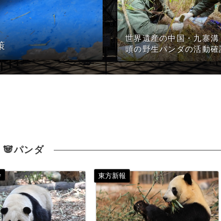
世界遺産の中国・九寨溝 
策
頭の野生パンダの活動確
🐼パンダ