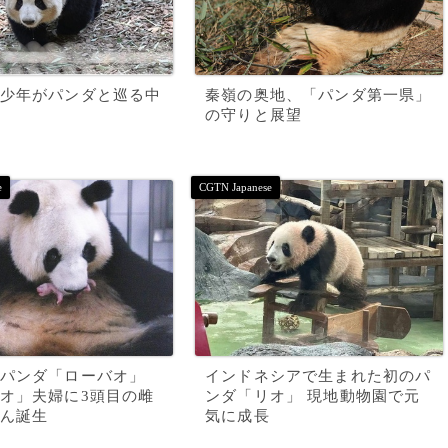
少年がパンダと巡る中
秦嶺の奥地、「パンダ第一県」
の守りと展望
パンダ「ローバオ」
インドネシアで生まれた初のパ
オ」夫婦に3頭目の雌
ンダ「リオ」 現地動物園で元
ん誕生
気に成長