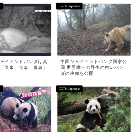
ャイアントパンダは真
中国ジャイアントパンダ国家公
「食事、食事、食事」
園 世界唯一の野生の白いパン
ダの映像を公開