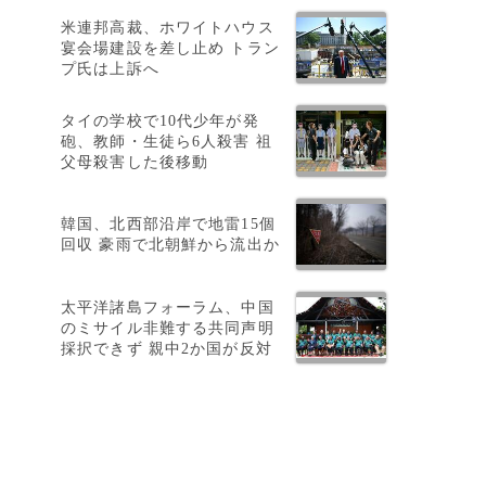
米連邦高裁、ホワイトハウス
宴会場建設を差し止め トラン
プ氏は上訴へ
タイの学校で10代少年が発
砲、教師・生徒ら6人殺害 祖
父母殺害した後移動
韓国、北西部沿岸で地雷15個
回収 豪雨で北朝鮮から流出か
太平洋諸島フォーラム、中国
のミサイル非難する共同声明
採択できず 親中2か国が反対