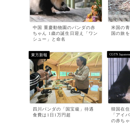
中国 重慶動物園のパンダの赤
米国の青
ちゃん 1歳の誕生日迎え「ワン
国の旅を
シュー」と命名
四川パンダの「国宝級」待遇
韓国在住
食費は1日1万円超
「アイバ
の赤ちゃ