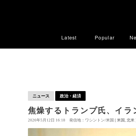
Latest
Popular
N
ニュース
政治・経済
焦燥するトランプ氏、イラ
2026年5月12日 16:18
発信地：ワシントン/米国 [
米国
北米