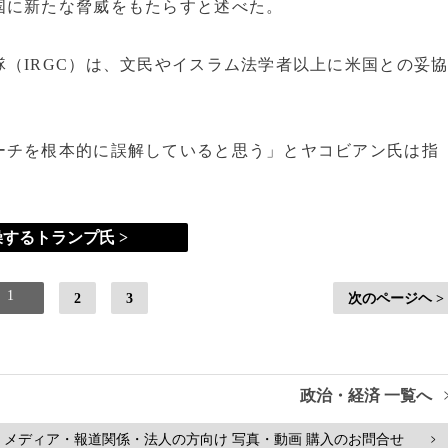
国に新たな脅威をもたらすと述べた。
（IRGC）は、文民やイスラム法学者以上に米国との妥
ーチを根本的に誤解していると思う」とヤコビアン氏は指
するトランプ氏 >
1
2
3
次のページヘ >
政治・経済 一覧へ
メディア・報道関係・法人の方向け 写真・動画 購入のお問合せ
>