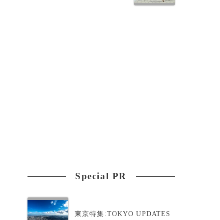
と
Special PR
東京特集:TOKYO UPDATES