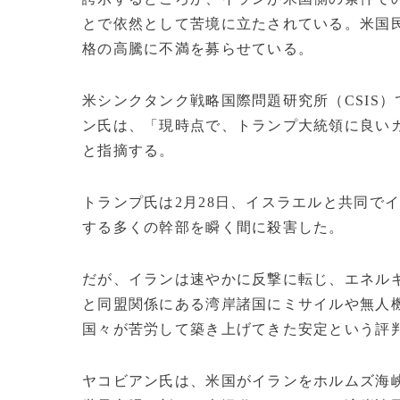
とで依然として苦境に立たされている。米国
格の高騰に不満を募らせている。
米シンクタンク戦略国際問題研究所（CSIS
ン氏は、「現時点で、トランプ大統領に良い
と指摘する。
トランプ氏は2月28日、イスラエルと共同で
する多くの幹部を瞬く間に殺害した。
だが、イランは速やかに反撃に転じ、エネル
と同盟関係にある湾岸諸国にミサイルや無人
国々が苦労して築き上げてきた安定という評
ヤコビアン氏は、米国がイランをホルムズ海