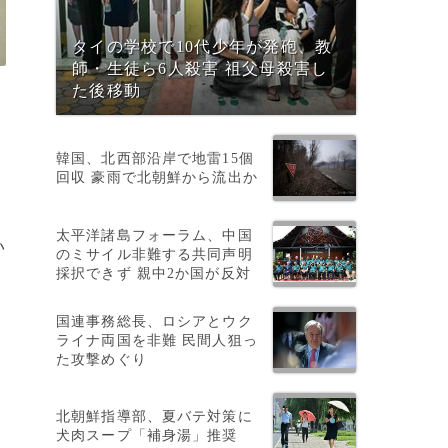
タイの学校で10代少年が発砲、教
師・生徒ら6人殺害 祖父母殺害し
た後移動
韓国、北西部沿岸で地雷15個
回収 豪雨で北朝鮮から流出か
太平洋諸島フォーラム、中国
い
のミサイル非難する共同声明
採択できず 親中2か国が反対
国連事務総長、ロシアとウク
ライナ両国を非難 民間人狙っ
た攻撃めぐり
北朝鮮指導部、夏バテ対策に
犬肉スープ「補身湯」推奨