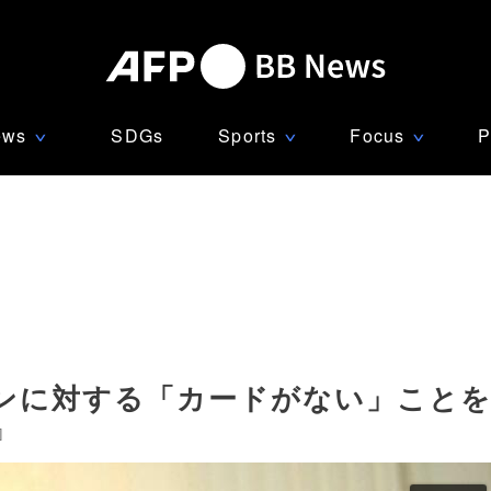
ews
SDGs
Sports
Focus
P
∨
∨
∨
ンに対する「カードがない」こと
]