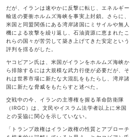
だが、イランは速やかに反撃に転じ、エネルギー
輸送の要衝ホルムズ海峡を事実上封鎖。さらに、
米国と同盟関係にある湾岸諸国にミサイルや無人
機による攻撃を繰り返し、石油資源に恵まれたこ
れらの国々が苦労して築き上げてきた安定という
評判を揺るがした。
ヤコビアン氏は、米国がイランをホルムズ海峡か
ら排除するには大規模な武力行使が必要だが、そ
れは世界市場に新たな大混乱をもたらし、湾岸諸
国に新たな脅威をもたらすと述べた。
交戦中の今、イランの主導権を握る革命防衛隊
（IRGC）は、文民やイスラム法学者以上に米国
との妥協に関心を示していない。
「トランプ政権はイラン政権の性質とアプローチ