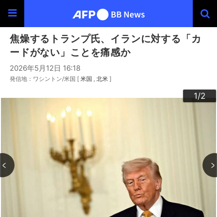
焦燥するトランプ氏、イランに対する「カ
ードがない」ことを痛感か
2026年5月12日 16:18
発信地：ワシントン/米国 [
米国
北米
]
2
1
/2
/2