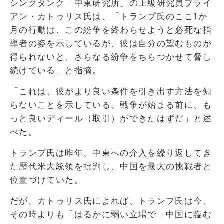
シンクタンク「中東研究所」の上級研究員ブライ
アン・カトゥリス氏は、「トランプ氏のここ1か
月の行動は、この紛争を終わらせようと必死な指
導者の姿を示しているが、彼は自分の望むものが
得られないと、さらなる紛争をちらつかせて脅し
続けている」と指摘。
「これは、彼がより良い条件を引き出す方法を知
らないことを示している。戦争が始まる前に、も
っと良いディール（取引）ができたはずだ」と述
べた。
トランプ氏は昨年、中東への介入を繰り返してき
た歴代米大統領を批判し、中国を最大の挑戦者と
位置づけていた。
だが、カトゥリス氏によれば、トランプ氏は今、
その時よりも「はるかに弱い立場で」中国に臨む