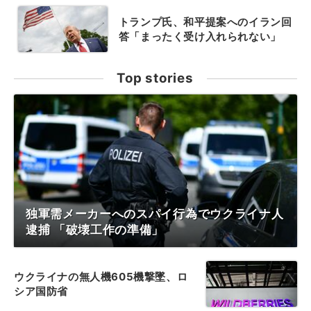
トランプ氏、和平提案へのイラン回
答「まったく受け入れられない」
Top stories
独軍需メーカーへのスパイ行為でウクライナ人
逮捕 「破壊工作の準備」
ウクライナの無人機605機撃墜、ロ
シア国防省