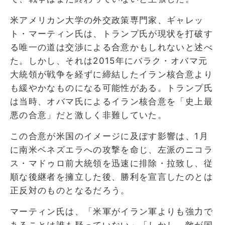
米アメリカン大学の外交政策専門家、ギャレッ
ト・マーティン氏は、トランプ氏が現状を打破す
る唯一の道は交渉による合意かもしれないと述べ
た。しかし、それは2015年にバラク・オバマ元
大統領が戦争を経ずに締結したイラン核合意より
も緩やかなものになる可能性がある。トランプ氏
は当時、オバマ氏によるイラン核合意を「史上最
悪の合意」だと激しく非難していた。
この合意が米国のイメージに及ぼす影響は、1月
に南米ベネズエラへの攻撃を命じ、左派のニコラ
ス・マドゥロ前大統領を迅速に排除・拉致し、従
順な後継者を擁立した後、勝利を宣言したのとは
正反対のものとなるだろう。
マーティン氏は、「米軍がイラン軍よりも強力で
あることは誰も疑っていない」「しかし、敵が国