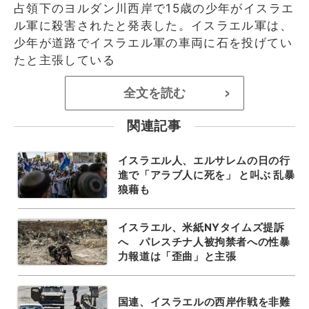
占領下のヨルダン川西岸で15歳の少年がイスラエ
ル軍に殺害されたと発表した。イスラエル軍は、
少年が道路でイスラエル軍の車両に石を投げてい
たと主張している
全文を読む
>
関連記事
イスラエル人、エルサレムの日の行
進で「アラブ人に死を」 と叫ぶ 乱暴
狼藉も
イスラエル、米紙NYタイムズ提訴
へ パレスチナ人被拘禁者への性暴
力報道は「歪曲」と主張
国連、イスラエルの西岸作戦を非難