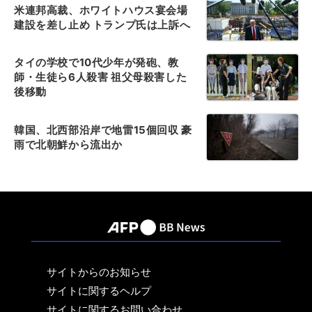
米連邦高裁、ホワイトハウス宴会場
建設を差し止め トランプ氏は上訴へ
タイの学校で10代少年が発砲、教
師・生徒ら6人殺害 祖父母殺害した
後移動
韓国、北西部沿岸で地雷15個回収 豪
雨で北朝鮮から流出か
サイトからのお知らせ
サイトに関するヘルプ
サイトに関するお問い合わせ