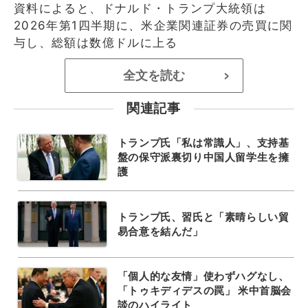
資料によると、ドナルド・トランプ大統領は
2026年第1四半期に、米企業関連証券の売買に関
与し、総額は数億ドルに上る
全文を読む
>
関連記事
トランプ氏「私は常識人」、支持基
盤の保守派裏切り中国人留学生を擁
護
トランプ氏、習氏と「素晴らしい貿
易合意を結んだ」
「個人的な友情」使わずハグなし、
「トゥキディデスの罠」 米中首脳会
談のハイライト