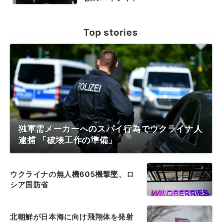
Top stories
独軍需メーカーへのスパイ行為でウクライナ人
逮捕 「破壊工作の準備」
ウクライナの無人機605機撃墜、ロ
シア国防省
北朝鮮が日本海に向け飛翔体を発射