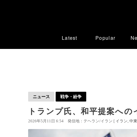
Latest
Popular
N
ニュース
戦争・紛争
トランプ氏、和平提案への
2026年5月11日 6:54
発信地：テヘラン/イラン [
イラン
中