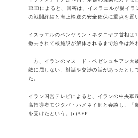
IRIBによると、回答は、イスラエルが親イ
の戦闘終結と海上輸送の安全確保に重点を置
イスラエルのベンヤミン・ネタニヤフ首相は1
撤去されて核施設が解体されるまで紛争は終
一方、イランのマスード・ペゼシュキアン大統
敵に屈しない。対話や交渉の話があったとし
た。
イラン国営テレビによると、イランの中央軍
高指導者モジタバ・ハメネイ師と会談し、「
を受けたという。(c)AFP