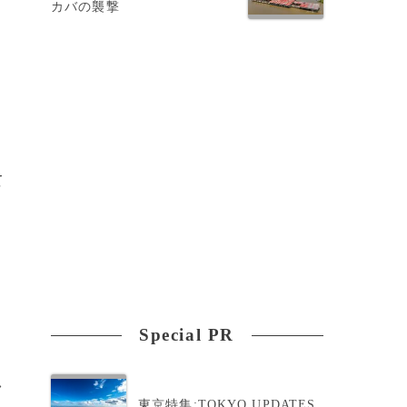
カバの襲撃
て
Special PR
>
東京特集:TOKYO UPDATES