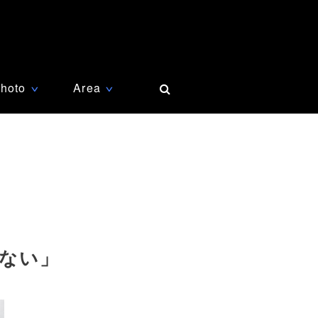
hoto
Area
∨
∨
ない」