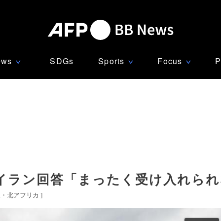
ews
SDGs
Sports
Focus
P
∨
∨
∨
イラン回答「まったく受け入れられ
東・北アフリカ
]