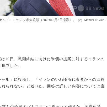
トランプ米大統領（2026年5月8日撮影）。（c）Mandel NGAN /
統領は10日、戦闘終結に向けた米側の提案に対するイランの
と批判した。
シャル」に投稿し、「イランのいわゆる代表者からの回答
入れられない」と述べた。回答の詳しい内容については言
回答を仲介国のパキスタンに送ったと伝えた。国営放送