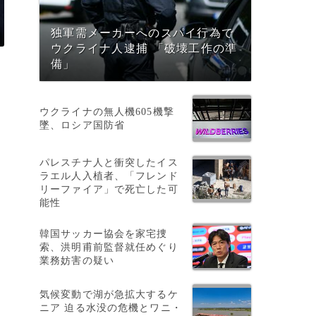
独軍需メーカーへのスパイ行為で
ウクライナ人逮捕 「破壊工作の準
備」
ウクライナの無人機605機撃
墜、ロシア国防省
パレスチナ人と衝突したイス
ラエル人入植者、「フレンド
リーファイア」で死亡した可
能性
韓国サッカー協会を家宅捜
索、洪明甫前監督就任めぐり
業務妨害の疑い
気候変動で湖が急拡大するケ
ニア 迫る水没の危機とワニ・