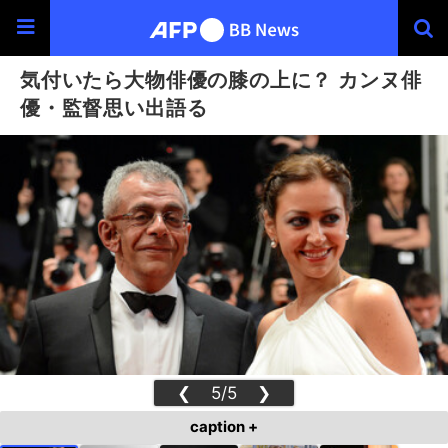
気付いたら大物俳優の膝の上に？ カンヌ俳
優・監督思い出語る
❮
5/5
❯
caption +