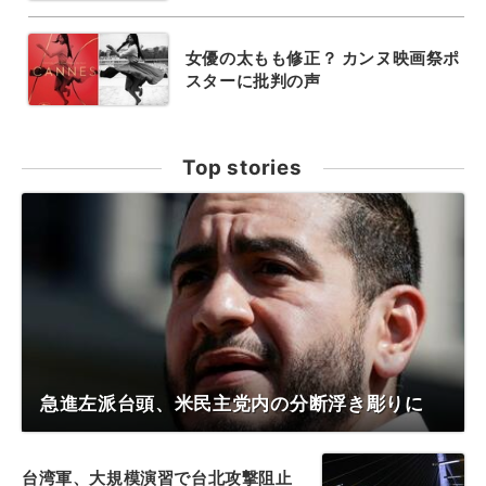
女優の太もも修正？ カンヌ映画祭ポ
スターに批判の声
Top stories
急進左派台頭、米民主党内の分断浮き彫りに
台湾軍、大規模演習で台北攻撃阻止