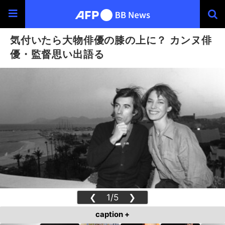
気付いたら大物俳優の膝の上に？ カンヌ俳
優・監督思い出語る
❮
1/5
❯
caption +