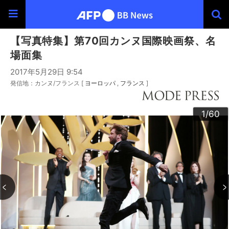
【写真特集】第70回カンヌ国際映画祭、名
場面集
2017年5月29日 9:54
発信地：カンヌ/フランス [
ヨーロッパ
フランス
]
30
33
34
36
39
40
43
44
46
49
60
20
23
24
26
29
32
35
37
38
42
45
47
48
50
53
54
56
59
22
25
27
28
52
55
57
58
10
13
14
16
19
31
41
12
15
17
18
21
51
11
3
4
6
9
2
5
7
8
1
/60
/60
/60
/60
/60
/60
/60
/60
/60
/60
/60
/60
/60
/60
/60
/60
/60
/60
/60
/60
/60
/60
/60
/60
/60
/60
/60
/60
/60
/60
/60
/60
/60
/60
/60
/60
/60
/60
/60
/60
/60
/60
/60
/60
/60
/60
/60
/60
/60
/60
/60
/60
/60
/60
/60
/60
/60
/60
/60
/60