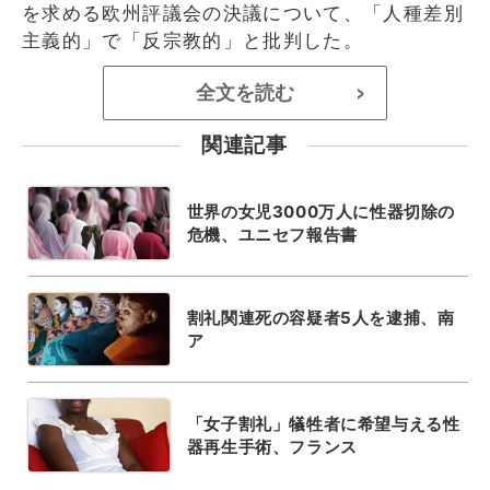
を求める欧州評議会の決議について、「人種差別
主義的」で「反宗教的」と批判した。
全文を読む
>
関連記事
世界の女児3000万人に性器切除の
危機、ユニセフ報告書
割礼関連死の容疑者5人を逮捕、南
ア
「女子割礼」犠牲者に希望与える性
器再生手術、フランス