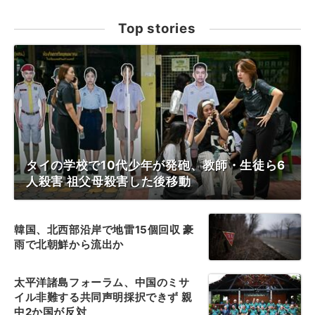
Top stories
タイの学校で10代少年が発砲、教師・生徒ら6
人殺害 祖父母殺害した後移動
韓国、北西部沿岸で地雷15個回収 豪
雨で北朝鮮から流出か
太平洋諸島フォーラム、中国のミサ
イル非難する共同声明採択できず 親
中2か国が反対