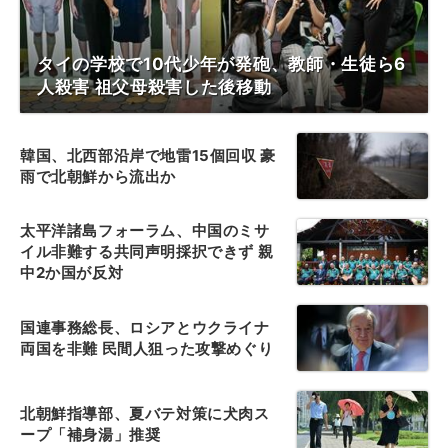
タイの学校で10代少年が発砲、教師・生徒ら6
人殺害 祖父母殺害した後移動
韓国、北西部沿岸で地雷15個回収 豪
雨で北朝鮮から流出か
太平洋諸島フォーラム、中国のミサ
イル非難する共同声明採択できず 親
中2か国が反対
国連事務総長、ロシアとウクライナ
両国を非難 民間人狙った攻撃めぐり
北朝鮮指導部、夏バテ対策に犬肉ス
ープ「補身湯」推奨