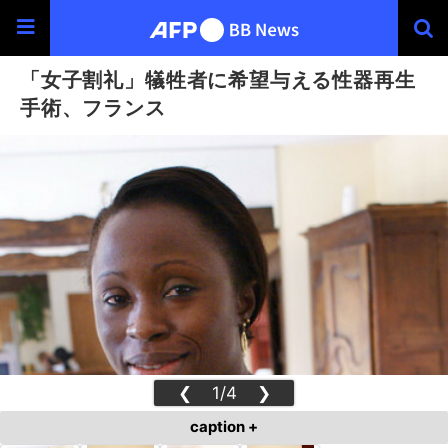
「女子割礼」犠牲者に希望与える性器再生
手術、フランス
❮
1/4
❯
caption +