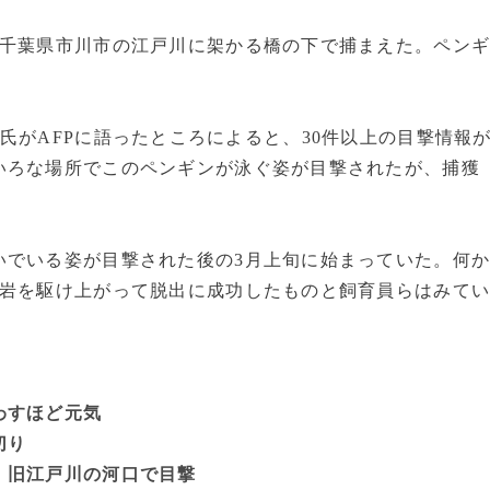
千葉県市川市の江戸川に架かる橋の下で捕まえた。ペン
氏がAFPに語ったところによると、30件以上の目撃情報
いろな場所でこのペンギンが泳ぐ姿が目撃されたが、捕獲
でいる姿が目撃された後の3月上旬に始まっていた。何
る岩を駆け上がって脱出に成功したものと飼育員らはみて
わすほど元気
切り
、旧江戸川の河口で目撃