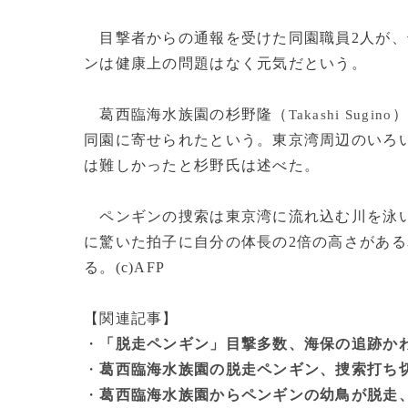
目撃者からの通報を受けた同園職員2人が、
ンは健康上の問題はなく元気だという。
葛西臨海水族園の杉野隆（
）
Takashi Sugino
同園に寄せられたという。東京湾周辺のいろ
は難しかったと杉野氏は述べた。
ペンギンの捜索は東京湾に流れ込む川を泳い
に驚いた拍子に自分の体長の2倍の高さがあ
る。(c)AFP
【関連記事】
・
「脱走ペンギン」目撃多数、海保の追跡か
・
葛西臨海水族園の脱走ペンギン、捜索打ち
・
葛西臨海水族園からペンギンの幼鳥が脱走