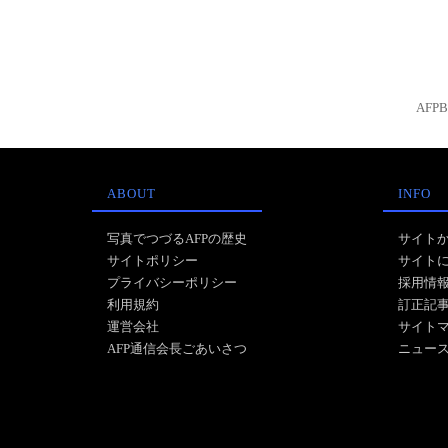
AFP
ABOUT
INFO
写真でつづるAFPの歴史
サイト
サイトポリシー
サイト
プライバシーポリシー
採用情
利用規約
訂正記
運営会社
サイト
AFP通信会長ごあいさつ
ニュー