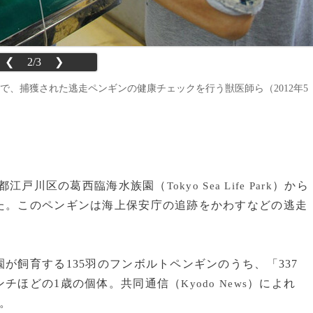
❮
2/3
❯
Park）で、捕獲された逃走ペンギンの健康チェックを行う獣医師ら（2012年5
東京都江戸川区の葛西臨海水族園（
）から
Tokyo Sea Life Park
た。このペンギンは海上保安庁の追跡をかわすなどの逃走
が飼育する135羽のフンボルトペンギンのうち、「337
ンチほどの1歳の個体。共同通信（
）によれ
Kyodo News
。