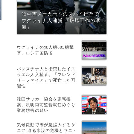
独軍需メーカーへのスパイ行為で
ウクライナ人逮捕 「破壊工作の準
備」
ウクライナの無人機605機撃
墜、ロシア国防省
パレスチナ人と衝突したイス
ラエル人入植者、「フレンド
リーファイア」で死亡した可
能性
韓国サッカー協会を家宅捜
索、洪明甫前監督就任めぐり
業務妨害の疑い
気候変動で湖が急拡大するケ
ニア 迫る水没の危機とワニ・