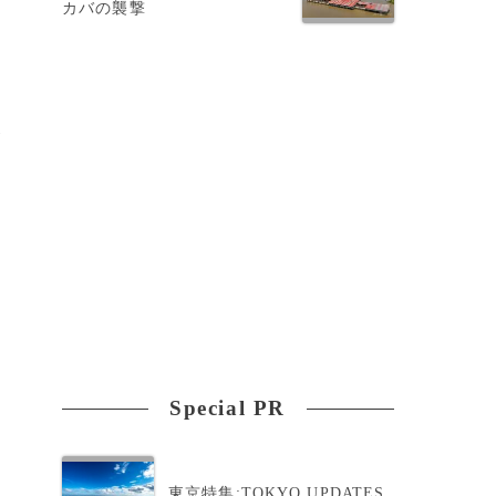
カバの襲撃
ギ
が
か
い
Special PR
東京特集:TOKYO UPDATES