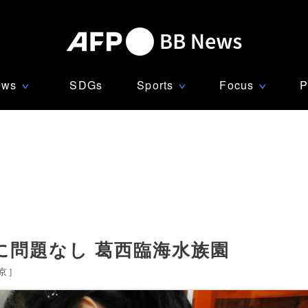
ews
SDGs
Sports
Focus
P
∨
∨
∨
に問題なし 葛西臨海水族園
京
]