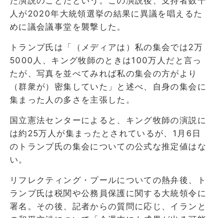
た演説のことだという。この演説後、支持者数千
人が2020年大統領選挙の結果に異議を唱えるた
めに議会議事堂を襲撃した。
トランプ氏は「（メディアは）私の集会では2万
5000人、キング牧師のときは100万人だと言っ
たが、写真を並べてみれば私の集会の方がより
（群衆が）密集していた」と述べ、自身の集会に
集まった人の多さを主張した。
国立憲法センターによると、キング牧師の演説に
は約25万人が集まったとされているが、1月6日
のトランプ氏の集会についての公式な推定値はな
い。
リフレクティング・プールについての熱弁後、ト
ランプ氏は税関や公務員保護に関する大統領令に
署名。その後、記者からの質問に応じ、イランと