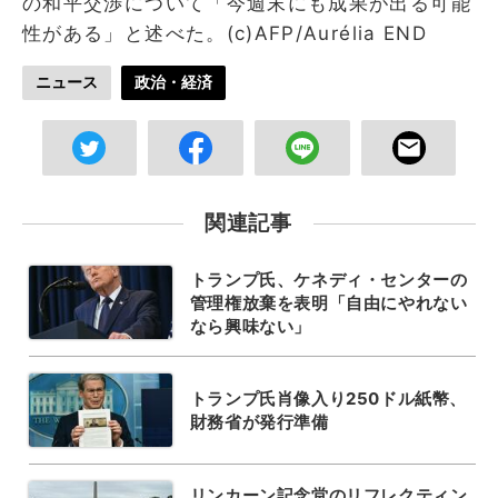
の和平交渉について「今週末にも成果が出る可能
性がある」と述べた。(c)AFP/Aurélia END
ニュース
政治・経済
関連記事
トランプ氏、ケネディ・センターの
管理権放棄を表明「自由にやれない
なら興味ない」
トランプ氏肖像入り250ドル紙幣、
財務省が発行準備
リンカーン記念堂のリフレクティン