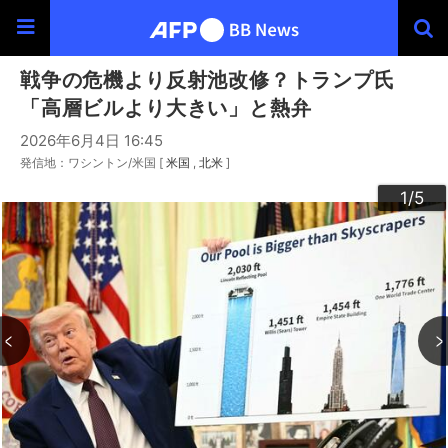
戦争の危機より反射池改修？トランプ氏
「高層ビルより大きい」と熱弁
2026年6月4日 16:45
発信地：ワシントン/米国 [
米国
北米
]
3
4
2
5
1
/5
/5
/5
/5
/5