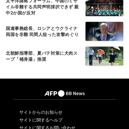
太平洋諸島フォーラム、中国のミサ
イル非難する共同声明採択できず 親
中2か国が反対
国連事務総長、ロシアとウクライナ
両国を非難 民間人狙った攻撃めぐり
北朝鮮指導部、夏バテ対策に犬肉ス
ープ「補身湯」推奨
サイトからのお知らせ
サイトに関するヘルプ
サイトに関するお問い合わせ