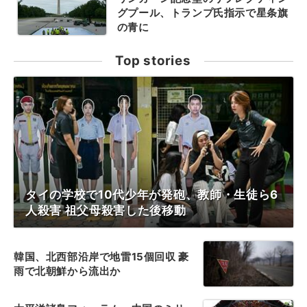
グプール、トランプ氏指示で星条旗
の青に
Top stories
タイの学校で10代少年が発砲、教師・生徒ら6
人殺害 祖父母殺害した後移動
韓国、北西部沿岸で地雷15個回収 豪
雨で北朝鮮から流出か