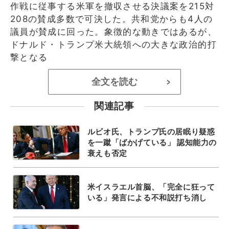
作戦に従事する米軍を撤収させる決議案を215対
208の賛成多数で可決した。共和党からも4人の
議員が賛成に回った。象徴的な動きではあるが、
ドナルド・トランプ米大統領への大きな政治的打
撃となる
全文を読む
>
関連記事
ルビオ氏、トランプ氏の居眠り疑惑
を一蹴「ばかげている」 認知能力の
衰えも否定
米イスラエル首脳、「完全に狂って
いる」発言による不和説打ち消し