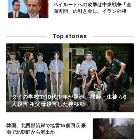
ベイルートへの攻撃は中東戦争「全
面再開」の引き金に、イラン外相
Top stories
タイの学校で10代少年が発砲、教師・生徒ら6
人殺害 祖父母殺害した後移動
韓国、北西部沿岸で地雷15個回収 豪
雨で北朝鮮から流出か