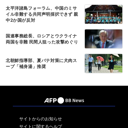
太平洋諸島フォーラム、中国のミサ
イル非難する共同声明採択できず 親
中2か国が反対
国連事務総長、ロシアとウクライナ
両国を非難 民間人狙った攻撃めぐり
北朝鮮指導部、夏バテ対策に犬肉ス
ープ「補身湯」推奨
サイトからのお知らせ
サイトに関するヘルプ