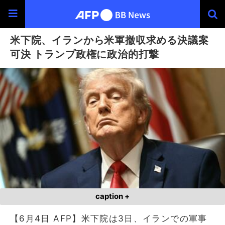
米下院、イランから米軍撤収求める決議案
可決 トランプ政権に政治的打撃
caption +
【6月4日 AFP】米下院は3日、イランでの軍事