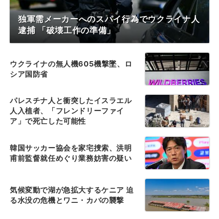
独軍需メーカーへのスパイ行為でウクライナ人
逮捕 「破壊工作の準備」
ウクライナの無人機605機撃墜、ロ
シア国防省
パレスチナ人と衝突したイスラエル
人入植者、「フレンドリーファイ
ア」で死亡した可能性
韓国サッカー協会を家宅捜索、洪明
甫前監督就任めぐり業務妨害の疑い
気候変動で湖が急拡大するケニア 迫
る水没の危機とワニ・カバの襲撃