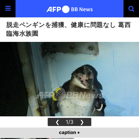
脱走ペンギンを捕獲、健康に問題なし 葛西
臨海水族園
❮
1/3
❯
caption +