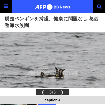
脱走ペンギンを捕獲、健康に問題なし 葛西
臨海水族園
❮
3/3
❯
caption +